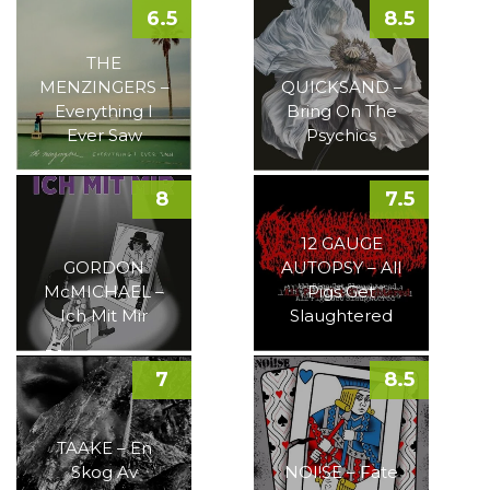
6.5
8.5
THE
MENZINGERS –
QUICKSAND –
Everything I
Bring On The
Ever Saw
Psychics
8
7.5
12 GAUGE
GORDON
AUTOPSY – All
McMICHAEL –
Pigs Get
Ich Mit Mir
Slaughtered
7
8.5
TAAKE – En
Skog Av
NOI!SE – Fate