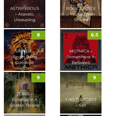
ASTRIFEROUS
ROCK JUSTICE
– Atavistic
– You’ve Been
Unraveling
Served
8
6.5
SINNER –
MOTHICA –
Boom Bang
Somewhere In
Goodbye
Between
9
9
ZERRE –
Rotting On A
FINSTERFORST
Golden Throne
– Still