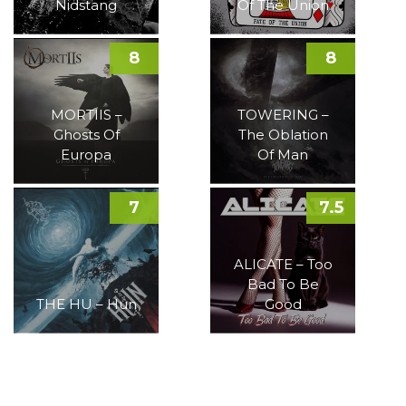
Nidstang
Of The Union
8
8
MORTIIS –
TOWERING –
Ghosts Of
The Oblation
Europa
Of Man
7
7.5
ALICATE – Too
Bad To Be
THE HU – Hun
Good