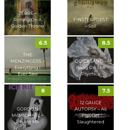
ZERRE –
Rotting On A
FINSTERFORST
Golden Throne
– Still
6.5
8.5
THE
MENZINGERS –
QUICKSAND –
Everything I
Bring On The
Ever Saw
Psychics
8
7.5
12 GAUGE
GORDON
AUTOPSY – All
McMICHAEL –
Pigs Get
Ich Mit Mir
Slaughtered