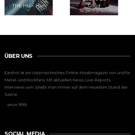
THE HU – Hun
Good
ÜBER UNS
Earshot ist ein österreichisches Online-Musikmagazin von und für
Metal- und Rockfans. Mit aktuellen News, Live-Reports,
Interviews uvm. bleibt man immer auf dem neuesten Stand der
Szene.
…since 1999
SOCIAL MEDIA