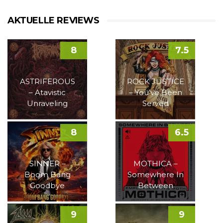
AKTUELLE REVIEWS
8
7.5
ASTRIFEROUS
ROCK JUSTICE
– Atavistic
– You’ve Been
Unraveling
Served
8
6.5
SINNER –
MOTHICA –
Boom Bang
Somewhere In
Goodbye
Between
9
9