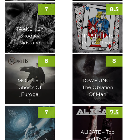
7
8.5
TAAKE – En
Skog Av
NOI!SE – Fate
Nidstang
Of The Union
8
8
MORTIIS –
TOWERING –
Ghosts Of
The Oblation
Europa
Of Man
7
7.5
ALICATE – Too
Bad To Be