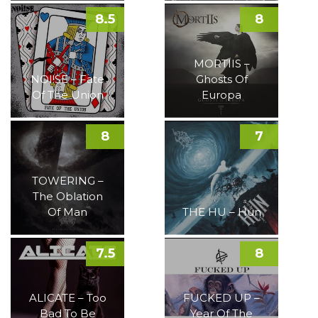
8.5
8
MORTIIS –
NOI!SE – Fate
Ghosts Of
Of The Union
Europa
8
7
TOWERING –
The Oblation
Of Man
THE HU – Hun
7.5
8
ALICATE – Too
FUCKED UP –
Bad To Be
Year Of The