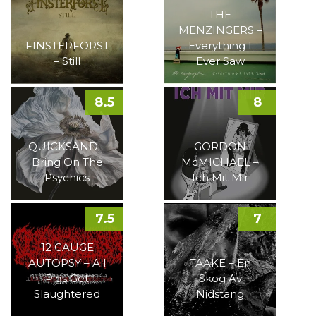
THE
MENZINGERS –
FINSTERFORST
Everything I
– Still
Ever Saw
8.5
8
QUICKSAND –
GORDON
Bring On The
McMICHAEL –
Psychics
Ich Mit Mir
7.5
7
12 GAUGE
AUTOPSY – All
TAAKE – En
Pigs Get
Skog Av
Slaughtered
Nidstang