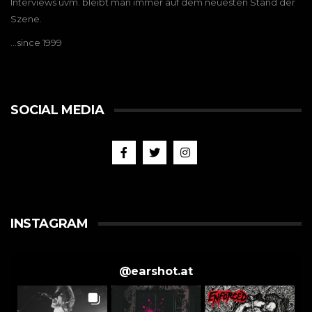
Interviews uvm. bleibt man immer auf dem neuesten Stand der
Szene.
…since 1999
SOCIAL MEDIA
INSTAGRAM
@
earshot.at