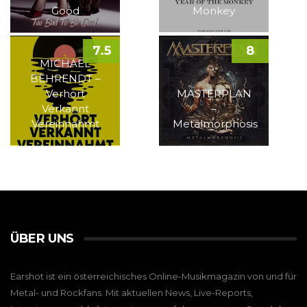
Good
Monkey
7.5
8
MICHAEL
BEHRENDT –
Verhört
MASTERPLAN
Verkannt
–
Vereinnahmt
Metalmorphosis
ÜBER UNS
Earshot ist ein österreichisches Online-Musikmagazin von und für
Metal- und Rockfans. Mit aktuellen News, Live-Reports,