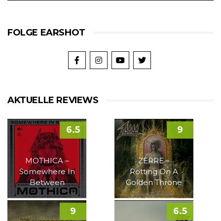
FOLGE EARSHOT
AKTUELLE REVIEWS
6.5
9
MOTHICA –
ZERRE –
Somewhere In
Rotting On A
Between
Golden Throne
9
6.5