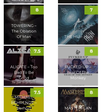
8
7
TOWERING –
The Oblation
Of Man
THE HU – Hun
7.5
8
ALICATE – Too
FUCKED UP –
Bad To Be
Year Of The
Good
Monkey
7.5
8
MICHAEL
BEHRENDT –
Verhört
MASTERPLAN