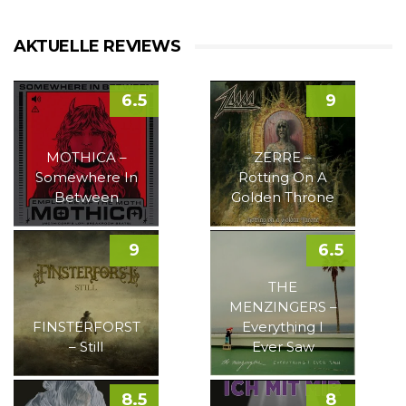
AKTUELLE REVIEWS
6.5
9
MOTHICA –
ZERRE –
Somewhere In
Rotting On A
Between
Golden Throne
9
6.5
THE
MENZINGERS –
FINSTERFORST
Everything I
– Still
Ever Saw
8.5
8