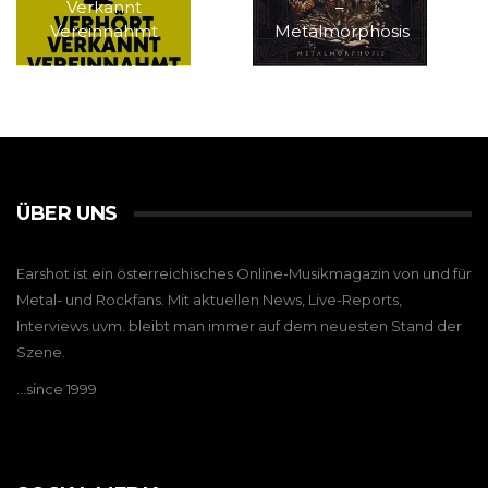
Verkannt
–
Vereinnahmt
Metalmorphosis
ÜBER UNS
Earshot ist ein österreichisches Online-Musikmagazin von und für
Metal- und Rockfans. Mit aktuellen News, Live-Reports,
Interviews uvm. bleibt man immer auf dem neuesten Stand der
Szene.
…since 1999