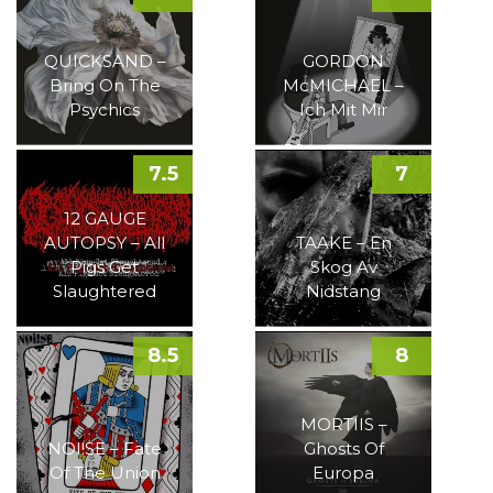
QUICKSAND –
GORDON
Bring On The
McMICHAEL –
Psychics
Ich Mit Mir
7.5
7
12 GAUGE
AUTOPSY – All
TAAKE – En
Pigs Get
Skog Av
Slaughtered
Nidstang
8.5
8
MORTIIS –
NOI!SE – Fate
Ghosts Of
Of The Union
Europa