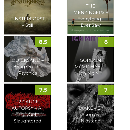
THE
MENZINGERS –
FINSTERFORST
Everything I
– Still
Ever Saw
8.5
8
QUICKSAND –
GORDON
Bring On The
McMICHAEL –
Psychics
Ich Mit Mir
7.5
7
12 GAUGE
AUTOPSY – All
TAAKE – En
Pigs Get
Skog Av
Slaughtered
Nidstang