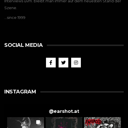
Interviews uvm. bleibt man immer auf dem neuesten Stand der
Szene.
…since 1999
SOCIAL MEDIA
INSTAGRAM
@
earshot.at