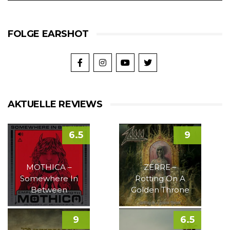
FOLGE EARSHOT
AKTUELLE REVIEWS
6.5
9
MOTHICA –
ZERRE –
Somewhere In
Rotting On A
Between
Golden Throne
9
6.5