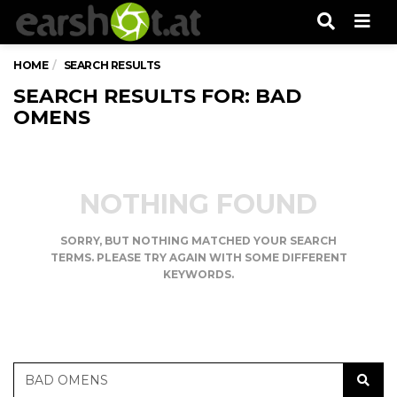
Men
HOME
SEARCH RESULTS
SEARCH RESULTS FOR: BAD
OMENS
NOTHING FOUND
SORRY, BUT NOTHING MATCHED YOUR SEARCH
TERMS. PLEASE TRY AGAIN WITH SOME DIFFERENT
KEYWORDS.