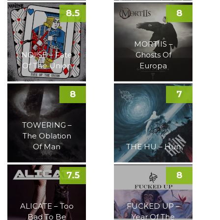
8.5
8
MORTIIS –
NOI!SE – Fate
Ghosts Of
Of The Union
Europa
8
7
TOWERING –
The Oblation
Of Man
THE HU – Hun
7.5
8
ALICATE – Too
FUCKED UP –
Bad To Be
Year Of The