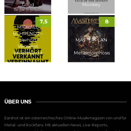
Good
Monkey
7.5
8
MICHAEL
BEHRENDT –
Verhört
MASTERPLAN
Verkannt
–
Vereinnahmt
Metalmorphosis
ÜBER UNS
Earshot ist ein österreichisches Online-Musikmagazin von und für
Metal- und Rockfans. Mit aktuellen News, Live-Reports,