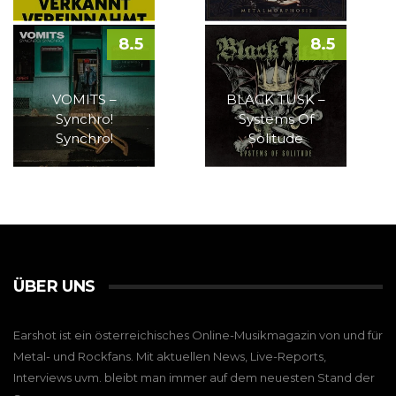
8.5
8.5
VOMITS –
BLACK TUSK –
Synchro!
Systems Of
Synchro!
Solitude
ÜBER UNS
Earshot ist ein österreichisches Online-Musikmagazin von und für
Metal- und Rockfans. Mit aktuellen News, Live-Reports,
Interviews uvm. bleibt man immer auf dem neuesten Stand der