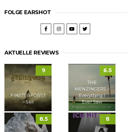
FOLGE EARSHOT
AKTUELLE REVIEWS
9
6.5
THE
MENZINGERS –
FINSTERFORST
Everything I
– Still
Ever Saw
8.5
8