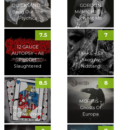
QUICKSAND –
GORDON
Bring Out The
McMICHAEL –
Psychics
Ich Mit Mir
7.5
7
12 GAUGE
AUTOPSY – All
TAAKE – En
Pigs Get
Skog Av
Slaughtered
Nidstang
8.5
8
MORTIIS –
NOI!SE – Fate
Ghosts Of
Of The Union
Europa