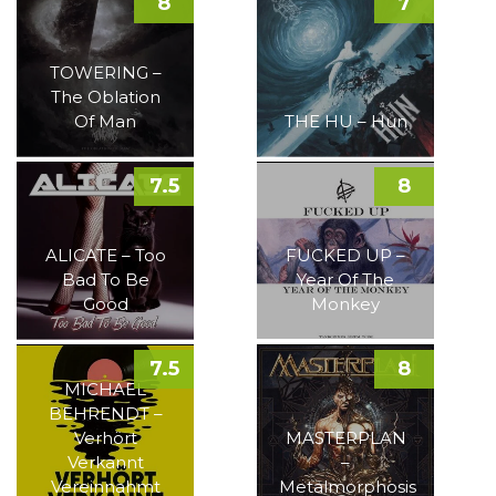
8
7
TOWERING –
The Oblation
Of Man
THE HU – Hun
7.5
8
ALICATE – Too
FUCKED UP –
Bad To Be
Year Of The
Good
Monkey
7.5
8
MICHAEL
BEHRENDT –
Verhört
MASTERPLAN
Verkannt
–
Vereinnahmt
Metalmorphosis