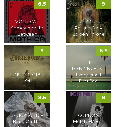
6.5
9
MOTHICA –
ZERRE –
Somewhere In
Rotting On A
Between
Golden Throne
9
6.5
THE
MENZINGERS –
FINSTERFORST
Everything I
– Still
Ever Saw
8.5
8
QUICKSAND –
GORDON
Bring On The
McMICHAEL –