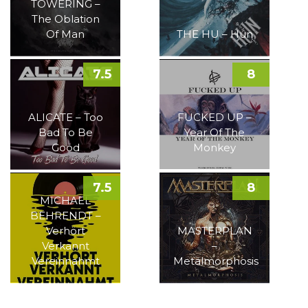
TOWERING –
The Oblation
Of Man
THE HU – Hun
7.5
8
ALICATE – Too
FUCKED UP –
Bad To Be
Year Of The
Good
Monkey
7.5
8
MICHAEL
BEHRENDT –
Verhört
MASTERPLAN
Verkannt
–
Vereinnahmt
Metalmorphosis