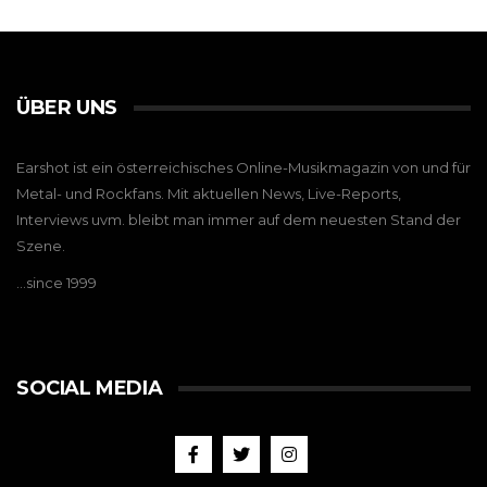
ÜBER UNS
Earshot ist ein österreichisches Online-Musikmagazin von und für
Metal- und Rockfans. Mit aktuellen News, Live-Reports,
Interviews uvm. bleibt man immer auf dem neuesten Stand der
Szene.
…since 1999
SOCIAL MEDIA