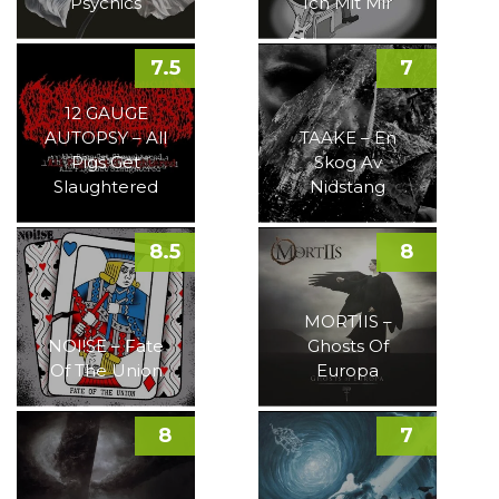
Psychics
Ich Mit Mir
7.5
7
12 GAUGE
AUTOPSY – All
TAAKE – En
Pigs Get
Skog Av
Slaughtered
Nidstang
8.5
8
MORTIIS –
NOI!SE – Fate
Ghosts Of
Of The Union
Europa
8
7