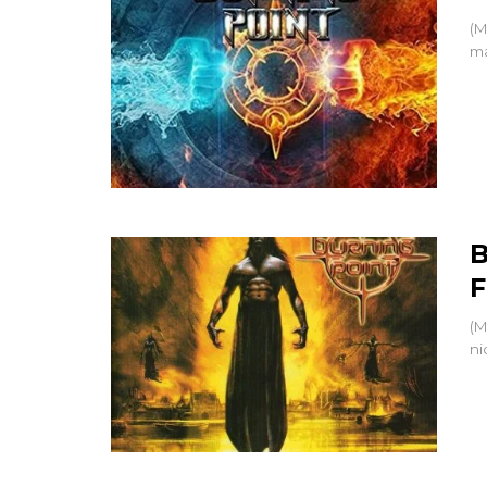
(M
ma
B
F
(M
ni