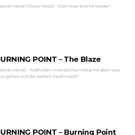
elodic Metal | Power Metal) - "Das Feuer brennt wieder"
URNING POINT – The Blaze
elodic Metal) - "Kraftvollen, melodischen Metal mit allem was
zu gehört und der einfach Spaß macht"
URNING POINT – Burning Point