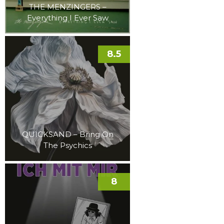
THE MENZINGERS –
Everything I Ever Saw
8.5
QUICKSAND – Bring On
The Psychics
8