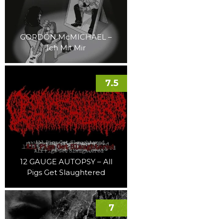
GORDON McMICHAEL –
Ich Mit Mir
7.5
12 GAUGE AUTOPSY – All
Pigs Get Slaughtered
7