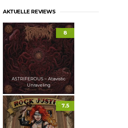
AKTUELLE REVIEWS
8
ASTRIFEROUS – Atavistic
Unraveling
7.5