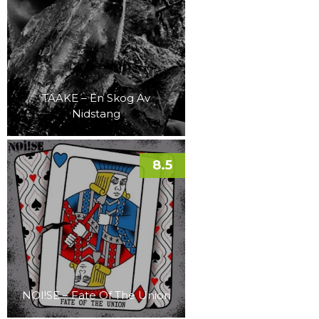
TAAKE – En Skog Av
Nidstang
8.5
NOI!SE – Fate Of The Union