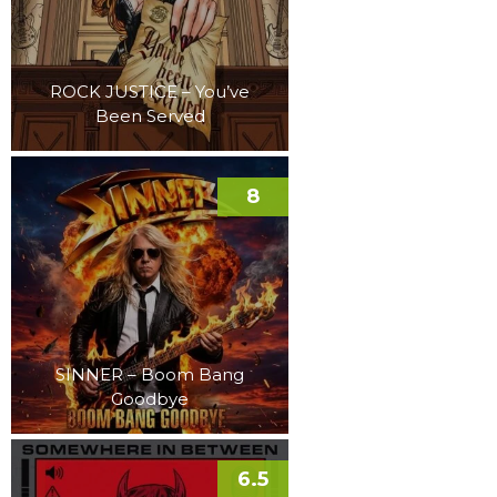
ROCK JUSTICE – You’ve
Been Served
8
SINNER – Boom Bang
Goodbye
6.5