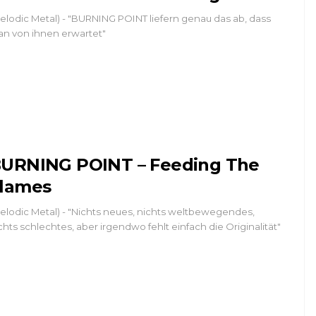
elodic Metal) - "BURNING POINT liefern genau das ab, dass
n von ihnen erwartet"
URNING POINT – Feeding The
lames
elodic Metal) - "Nichts neues, nichts weltbewegendes,
chts schlechtes, aber irgendwo fehlt einfach die Originalität"