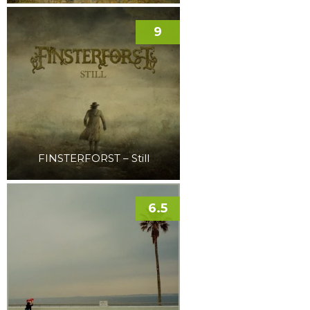
9
FINSTERFORST – Still
6.5