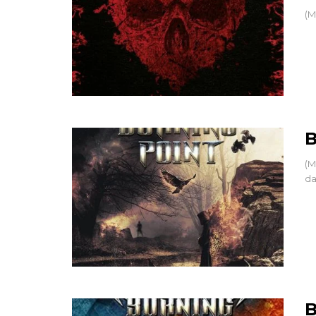
(M
B
(M
da
B