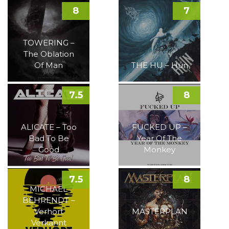
8
7
TOWERING –
The Oblation
Of Man
THE HU – Hun
7.5
8
ALICATE – Too
FUCKED UP –
Bad To Be
Year Of The
Good
Monkey
7.5
8
MICHAEL
BEHRENDT –
Verhört
MASTERPLAN
Verkannt
–