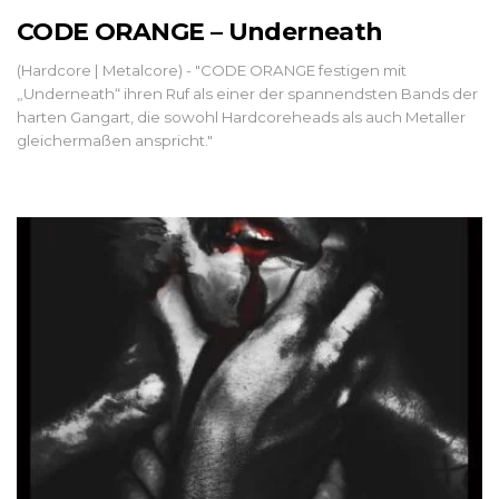
CODE ORANGE – Underneath
(Hardcore | Metalcore) - "CODE ORANGE festigen mit
„Underneath“ ihren Ruf als einer der spannendsten Bands der
harten Gangart, die sowohl Hardcoreheads als auch Metaller
gleichermaßen anspricht."