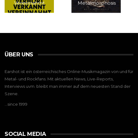
Vereinnahmt
Metalmorphosis
ÜBER UNS
Earshot ist ein österreichisches Online-Musikmagazin von und für
Metal- und Rockfans. Mit aktuellen News, Live-Reports,
Interviews uvm. bleibt man immer auf dem neuesten Stand der
Szene.
…since 1999
SOCIAL MEDIA