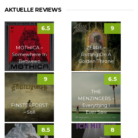
AKTUELLE REVIEWS
6.5
9
MOTHICA –
ZERRE –
Somewhere In
Rotting On A
Between
Golden Throne
9
6.5
THE
MENZINGERS –
FINSTERFORST
Everything I
– Still
Ever Saw
8.5
8