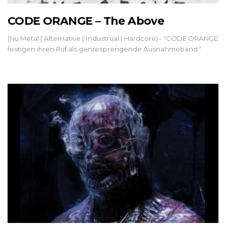
CODE ORANGE – The Above
(Nu Metal | Alternative | Industrual | Hardcore) - "CODE ORANGE
festigen ihren Ruf als genresprengende Ausnahmeband."