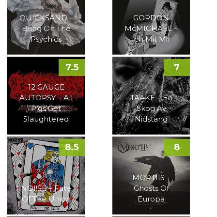
QUICKSAND –
GORDON
Bring On The
McMICHAEL –
Psychics
Ich Mit Mir
7.5
7
12 GAUGE
AUTOPSY – All
TAAKE – En
Pigs Get
Skog Av
Slaughtered
Nidstang
8.5
8
MORTIIS –
NOI!SE – Fate
Ghosts Of
Of The Union
Europa