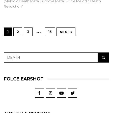
(Melodic Death Metal | Groove Metal) - "Die Melodic Death
Revolution"
…
1
2
3
15
NEXT »
FOLGE EARSHOT