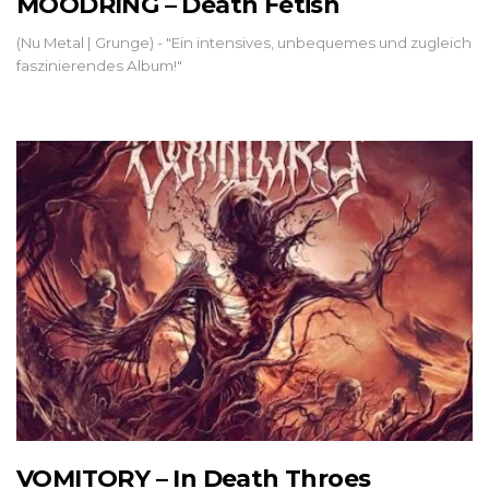
MOODRING – Death Fetish
(Nu Metal | Grunge) - "Ein intensives, unbequemes und zugleich
faszinierendes Album!"
VOMITORY – In Death Throes