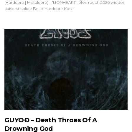
(Hardcore | Metalcore) - "LIONHEART liefern auch 2026 wieder
äußerst solide Bollo-Hardcore Kost"
GUYOÐ – Death Throes Of A
Drowning God