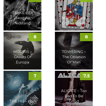
TAAKE – En
Skog Av
NOI!SE – Fate
Nidstang
Of The Union
8
8
MORTIIS –
TOWERING –
Ghosts Of
The Oblation
Europa
Of Man
7
7.5
ALICATE – Too
Bad To Be
THE HU – Hun
Good