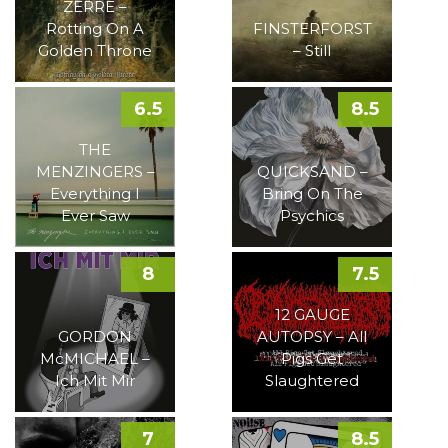
ZERRE –
Rotting On A
FINSTERFORST
Golden Throne
– Still
6.5
8.5
THE
MENZINGERS –
QUICKSAND –
Everything I
Bring On The
Ever Saw
Psychics
8
7.5
12 GAUGE
GORDON
AUTOPSY – All
McMICHAEL –
Pigs Get
Ich Mit Mir
Slaughtered
7
8.5