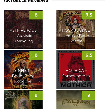
AKTUELLE REVIEWS
8
7.5
ASTRIFEROUS
ROCK JUSTICE
– Atavistic
– You’ve Been
Unraveling
Served
8
6.5
SINNER –
MOTHICA –
Boom Bang
Somewhere In
Goodbye
Between
9
9