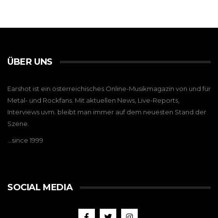
ÜBER UNS
Earshot ist ein österreichisches Online-Musikmagazin von und für
Metal- und Rockfans. Mit aktuellen News, Live-Reports,
Interviews uvm. bleibt man immer auf dem neuesten Stand der
Szene.
…since 1999
SOCIAL MEDIA