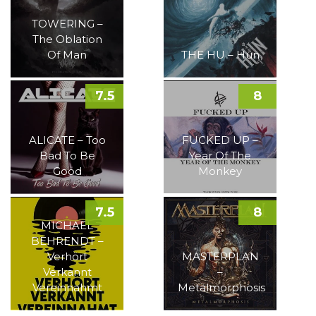
TOWERING –
The Oblation
Of Man
THE HU – Hun
7.5
8
ALICATE – Too
FUCKED UP –
Bad To Be
Year Of The
Good
Monkey
7.5
8
MICHAEL
BEHRENDT –
Verhört
MASTERPLAN
Verkannt
–
Vereinnahmt
Metalmorphosis