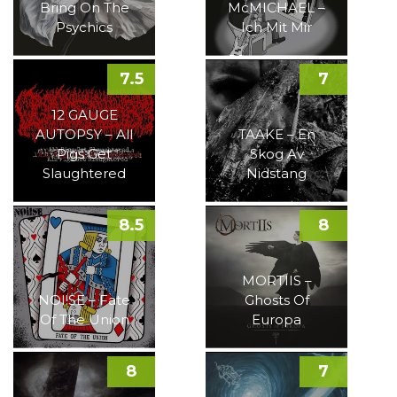
Bring On The
McMICHAEL –
Psychics
Ich Mit Mir
7.5
7
12 GAUGE
AUTOPSY – All
TAAKE – En
Pigs Get
Skog Av
Slaughtered
Nidstang
8.5
8
MORTIIS –
NOI!SE – Fate
Ghosts Of
Of The Union
Europa
8
7