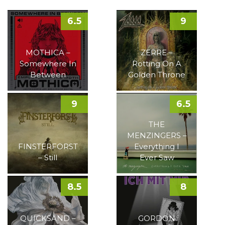
6.5
9
MOTHICA –
ZERRE –
Somewhere In
Rotting On A
Between
Golden Throne
9
6.5
THE
MENZINGERS –
FINSTERFORST
Everything I
– Still
Ever Saw
8.5
8
QUICKSAND –
GORDON