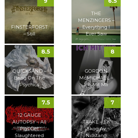
9
6.5
THE
MENZINGERS –
FINSTERFORST
Everything I
– Still
Ever Saw
8.5
8
QUICKSAND –
GORDON
Bring On The
McMICHAEL –
Psychics
Ich Mit Mir
7.5
7
12 GAUGE
AUTOPSY – All
TAAKE – En
Pigs Get
Skog Av
Slaughtered
Nidstang