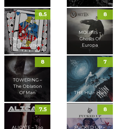
8.5
8
MORTIIS –
NOI!SE – Fate
Ghosts Of
Of The Union
Europa
8
7
TOWERING –
The Oblation
Of Man
THE HU – Hun
7.5
8
ALICATE – Too
FUCKED UP –