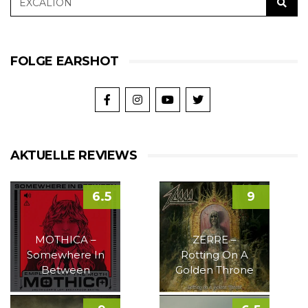
FOLGE EARSHOT
AKTUELLE REVIEWS
6.5
9
MOTHICA –
ZERRE –
Somewhere In
Rotting On A
Between
Golden Throne