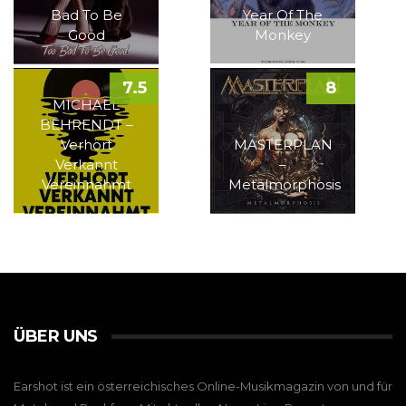
Bad To Be
Year Of The
Good
Monkey
7.5
8
MICHAEL
BEHRENDT –
Verhört
MASTERPLAN
Verkannt
–
Vereinnahmt
Metalmorphosis
ÜBER UNS
Earshot ist ein österreichisches Online-Musikmagazin von und für