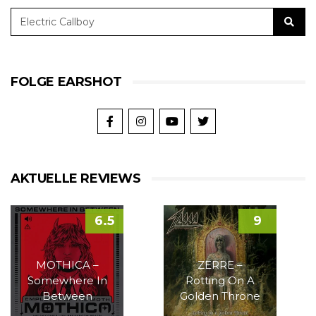
FOLGE EARSHOT
AKTUELLE REVIEWS
6.5
9
MOTHICA –
ZERRE –
Somewhere In
Rotting On A
Between
Golden Throne