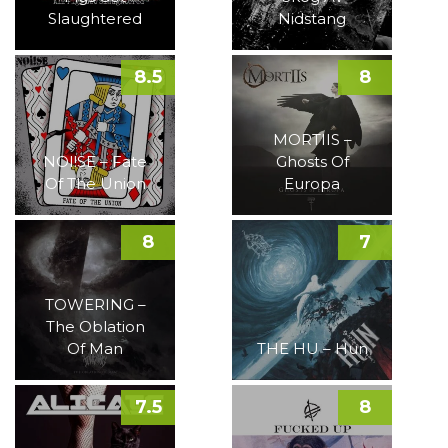
Slaughtered
Nidstang
8.5
8
MORTIIS –
NOI!SE – Fate
Ghosts Of
Of The Union
Europa
8
7
TOWERING –
The Oblation
Of Man
THE HU – Hun
7.5
8