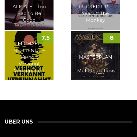
ALICATE – Too
FUCKED UP –
Bad To Be
Year Of The
Good
Monkey
7.5
8
MICHAEL
BEHRENDT –
Verhört
MASTERPLAN
Verkannt
–
Vereinnahmt
Metalmorphosis
ÜBER UNS