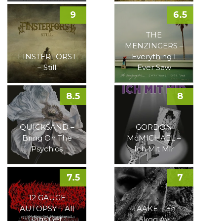
9
6.5
THE
MENZINGERS –
FINSTERFORST
Everything I
– Still
Ever Saw
8.5
8
QUICKSAND –
GORDON
Bring On The
McMICHAEL –
Psychics
Ich Mit Mir
7.5
7
12 GAUGE
AUTOPSY – All
TAAKE – En
Pigs Get
Skog Av