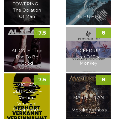
TOWERING –
The Oblation
Of Man
THE HU – Hun
7.5
8
ALICATE – Too
FUCKED UP –
Bad To Be
Year Of The
Good
Monkey
7.5
8
MICHAEL
BEHRENDT –
Verhört
MASTERPLAN
Verkannt
–
Vereinnahmt
Metalmorphosis