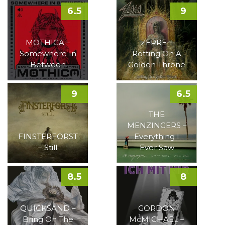
6.5
9
MOTHICA –
ZERRE –
Somewhere In
Rotting On A
Between
Golden Throne
9
6.5
THE
MENZINGERS –
FINSTERFORST
Everything I
– Still
Ever Saw
8.5
8
QUICKSAND –
GORDON
Bring On The
McMICHAEL –