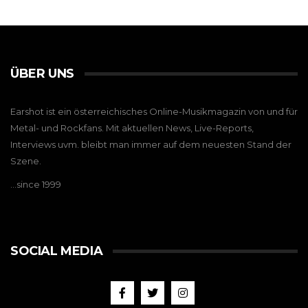
ÜBER UNS
Earshot ist ein österreichisches Online-Musikmagazin von und für
Metal- und Rockfans. Mit aktuellen News, Live-Reports,
Interviews uvm. bleibt man immer auf dem neuesten Stand der
Szene.
…since 1999
SOCIAL MEDIA