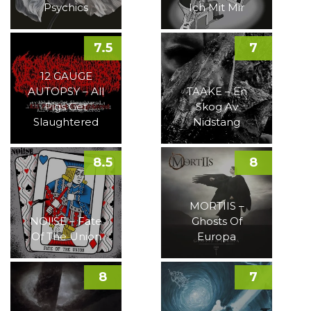
Psychics
Ich Mit Mir
7.5
7
12 GAUGE
AUTOPSY – All
TAAKE – En
Pigs Get
Skog Av
Slaughtered
Nidstang
8.5
8
MORTIIS –
NOI!SE – Fate
Ghosts Of
Of The Union
Europa
8
7