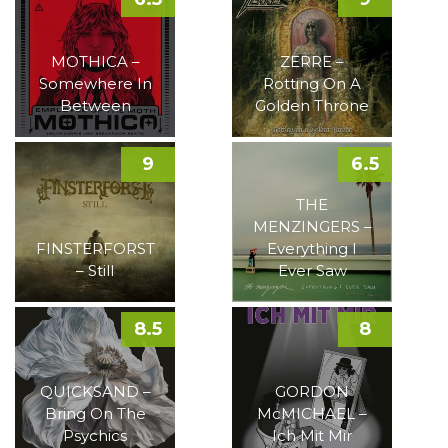
MOTHICA –
ZERRE –
Somewhere In
Rotting On A
Between
Golden Throne
9
6.5
THE
MENZINGERS –
FINSTERFORST
Everything I
– Still
Ever Saw
8.5
8
QUICKSAND –
GORDON
Bring On The
McMICHAEL –
Psychics
Ich Mit Mir