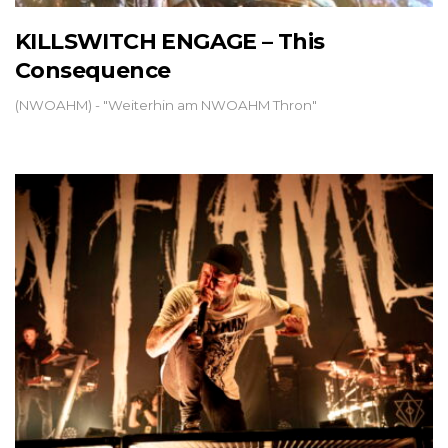
KILLSWITCH ENGAGE – This
Consequence
(NWOAHM) - "Weiterhin am NWOAHM Thron"