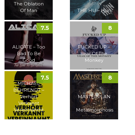
The Oblation
Of Man
THE HU – Hun
7.5
8
ALICATE – Too
FUCKED UP –
Bad To Be
Year Of The
Good
Monkey
7.5
8
MICHAEL
BEHRENDT –
Verhört
MASTERPLAN
Verkannt
–
Vereinnahmt
Metalmorphosis