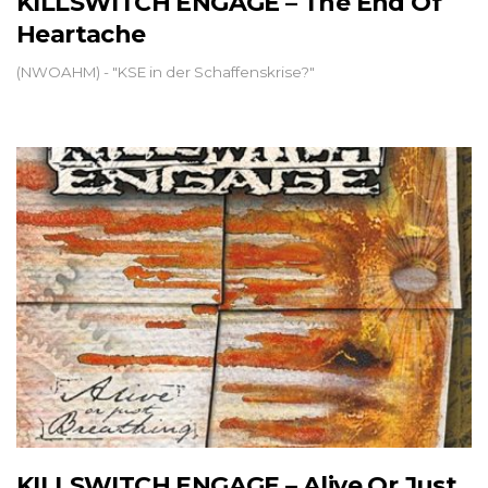
KILLSWITCH ENGAGE – The End Of
Heartache
(NWOAHM) - "KSE in der Schaffenskrise?"
KILLSWITCH ENGAGE – Alive Or Just