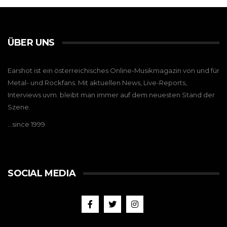
ÜBER UNS
Earshot ist ein österreichisches Online-Musikmagazin von und für
Metal- und Rockfans. Mit aktuellen News, Live-Reports,
Interviews uvm. bleibt man immer auf dem neuesten Stand der
Szene.
…since 1999
SOCIAL MEDIA