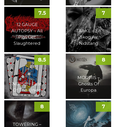
7.5
7
12 GAUGE
AUTOPSY – All
TAAKE – En
Pigs Get
Skog Av
Slaughtered
Nidstang
8.5
8
MORTIIS –
NOI!SE – Fate
Ghosts Of
Of The Union
Europa
8
7
TOWERING –