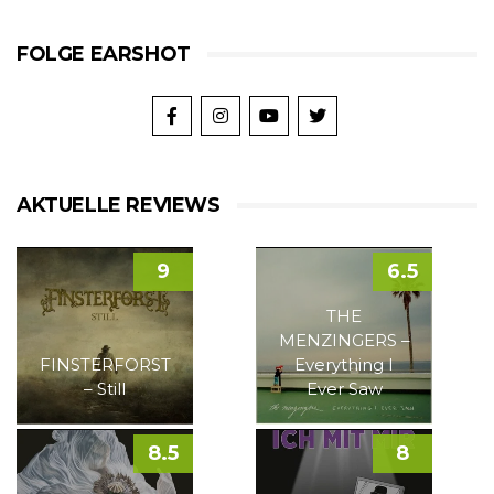
FOLGE EARSHOT
AKTUELLE REVIEWS
9
6.5
THE
MENZINGERS –
FINSTERFORST
Everything I
– Still
Ever Saw
8.5
8