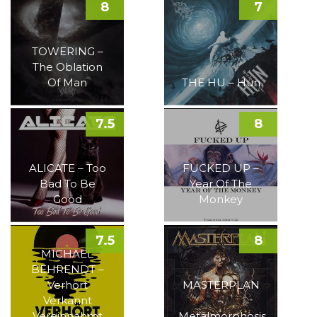
8
7
TOWERING –
The Oblation
Of Man
THE HU – Hun
7.5
8
ALICATE – Too
FUCKED UP –
Bad To Be
Year Of The
Good
Monkey
7.5
8
MICHAEL
BEHRENDT –
Verhört
MASTERPLAN
Verkannt
–
Vereinnahmt
Metalmorphosis