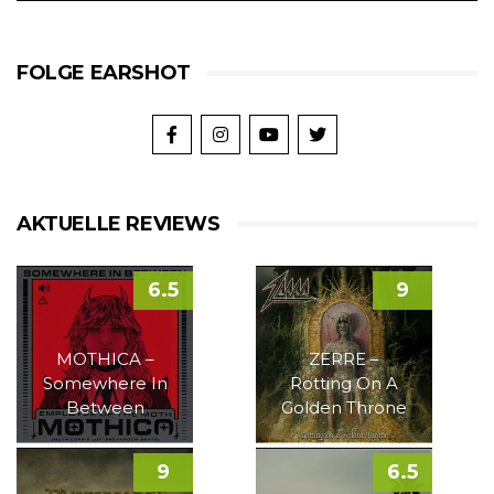
FOLGE EARSHOT
AKTUELLE REVIEWS
6.5
9
MOTHICA –
ZERRE –
Somewhere In
Rotting On A
Between
Golden Throne
9
6.5