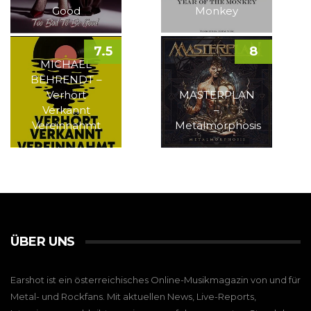
Good
Monkey
7.5
8
MICHAEL
BEHRENDT –
Verhört
MASTERPLAN
Verkannt
–
Vereinnahmt
Metalmorphosis
ÜBER UNS
Earshot ist ein österreichisches Online-Musikmagazin von und für
Metal- und Rockfans. Mit aktuellen News, Live-Reports,