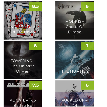
8.5
8
MORTIIS –
NOI!SE – Fate
Ghosts Of
Of The Union
Europa
8
7
TOWERING –
The Oblation
Of Man
THE HU – Hun
7.5
8
ALICATE – Too
FUCKED UP –
Bad To Be
Year Of The