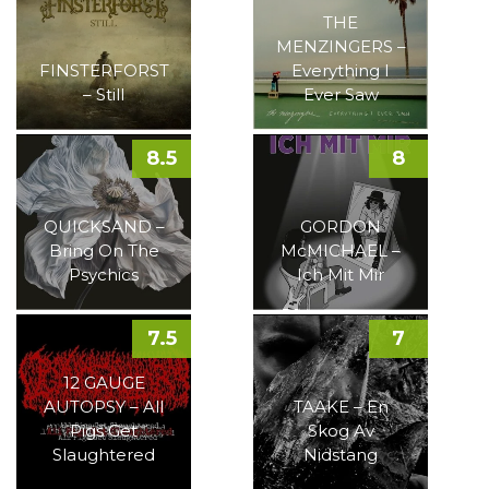
THE
MENZINGERS –
FINSTERFORST
Everything I
– Still
Ever Saw
8.5
8
QUICKSAND –
GORDON
Bring On The
McMICHAEL –
Psychics
Ich Mit Mir
7.5
7
12 GAUGE
AUTOPSY – All
TAAKE – En
Pigs Get
Skog Av
Slaughtered
Nidstang