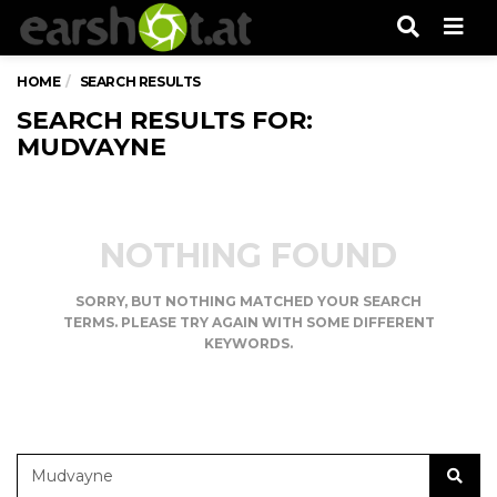
Men
HOME
SEARCH RESULTS
SEARCH RESULTS FOR:
MUDVAYNE
NOTHING FOUND
SORRY, BUT NOTHING MATCHED YOUR SEARCH
TERMS. PLEASE TRY AGAIN WITH SOME DIFFERENT
KEYWORDS.