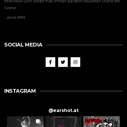
Interviews uvm. bleibt man immer auf dem neuesten Stand der
Szene.
…since 1999
SOCIAL MEDIA
INSTAGRAM
@
earshot.at