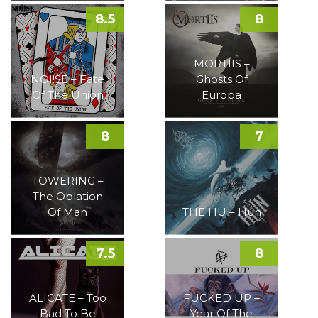
8.5
8
MORTIIS –
NOI!SE – Fate
Ghosts Of
Of The Union
Europa
8
7
TOWERING –
The Oblation
Of Man
THE HU – Hun
7.5
8
ALICATE – Too
FUCKED UP –
Bad To Be
Year Of The