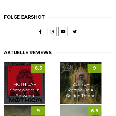
FOLGE EARSHOT
AKTUELLE REVIEWS
6.5
9
MOTHICA –
ZERRE –
Somewhere In
Rotting On A
Between
Golden Throne
9
6.5