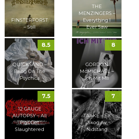
THE
MENZINGERS –
FINSTERFORST
Everything I
– Still
Ever Saw
8.5
8
QUICKSAND –
GORDON
Bring On The
McMICHAEL –
Psychics
Ich Mit Mir
7.5
7
12 GAUGE
AUTOPSY – All
TAAKE – En
Pigs Get
Skog Av
Slaughtered
Nidstang