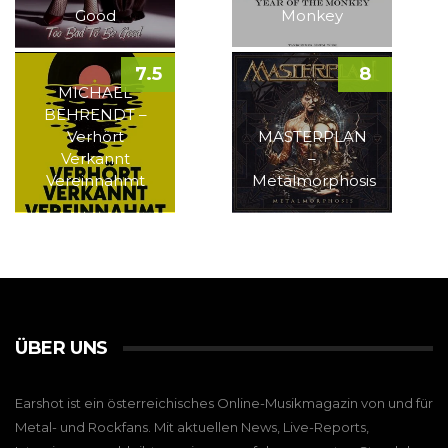
Good
Monkey
7.5
8
MICHAEL
BEHRENDT –
Verhört
MASTERPLAN
Verkannt
–
Vereinnahmt
Metalmorphosis
ÜBER UNS
Earshot ist ein österreichisches Online-Musikmagazin von und für
Metal- und Rockfans. Mit aktuellen News, Live-Reports,