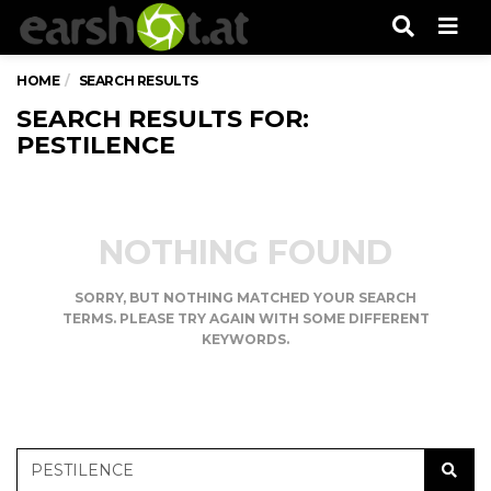
Men
HOME
SEARCH RESULTS
SEARCH RESULTS FOR:
PESTILENCE
NOTHING FOUND
SORRY, BUT NOTHING MATCHED YOUR SEARCH
TERMS. PLEASE TRY AGAIN WITH SOME DIFFERENT
KEYWORDS.