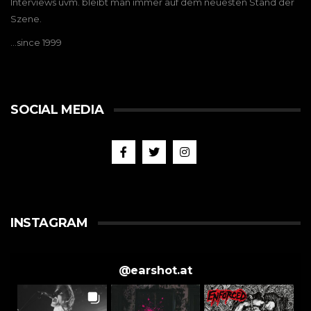
Interviews uvm. bleibt man immer auf dem neuesten Stand der
Szene.
…since 1999
SOCIAL MEDIA
INSTAGRAM
@
earshot.at