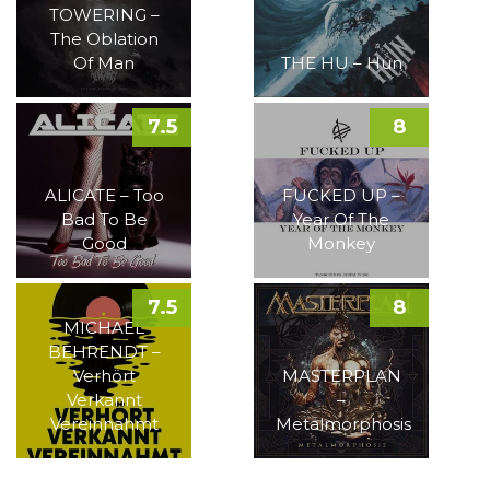
TOWERING –
The Oblation
Of Man
THE HU – Hun
7.5
8
ALICATE – Too
FUCKED UP –
Bad To Be
Year Of The
Good
Monkey
7.5
8
MICHAEL
BEHRENDT –
Verhört
MASTERPLAN
Verkannt
–
Vereinnahmt
Metalmorphosis