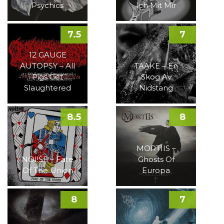
Psychics
Ich Mit Mir
7.5
7
12 GAUGE
AUTOPSY – All
TAAKE – En
Pigs Get
Skog Av
Slaughtered
Nidstang
8.5
8
MORTIIS –
NOI!SE – Fate
Ghosts Of
Of The Union
Europa
8
7