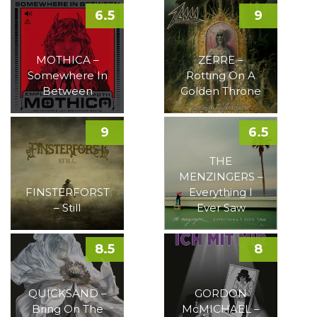
6.5
9
MOTHICA –
ZERRE –
Somewhere In
Rotting On A
Between
Golden Throne
9
6.5
THE
MENZINGERS –
FINSTERFORST
Everything I
– Still
Ever Saw
8.5
8
QUICKSAND –
GORDON
Bring On The
McMICHAEL –