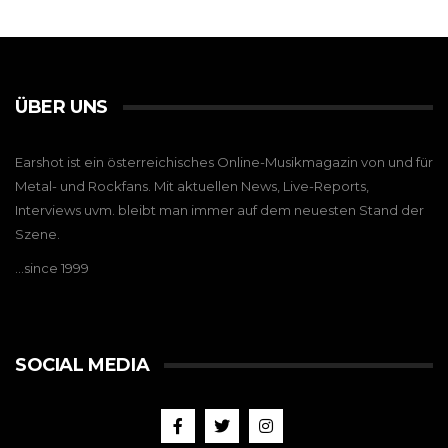
ÜBER UNS
Earshot ist ein österreichisches Online-Musikmagazin von und für
Metal- und Rockfans. Mit aktuellen News, Live-Reports,
Interviews uvm. bleibt man immer auf dem neuesten Stand der
Szene.
…since 1999
SOCIAL MEDIA