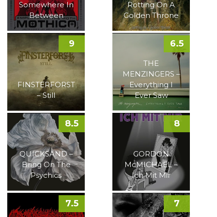
Somewhere In
Rotting On A
Between
Golden Throne
9
6.5
THE
MENZINGERS –
FINSTERFORST
Everything I
– Still
Ever Saw
8.5
8
QUICKSAND –
GORDON
Bring On The
McMICHAEL –
Psychics
Ich Mit Mir
7.5
7