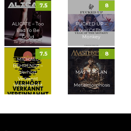
7.5
8
ALICATE – Too
FUCKED UP –
Bad To Be
Year Of The
Good
Monkey
7.5
8
MICHAEL
BEHRENDT –
Verhört
MASTERPLAN
Verkannt
–
Vereinnahmt
Metalmorphosis