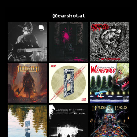
@
earshot.at