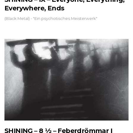
Everywhere, Ends
(Black Metal) - "Ein psychotisches Meisterwerk"
SHINING – 8 ½ – Feberdrömmar I