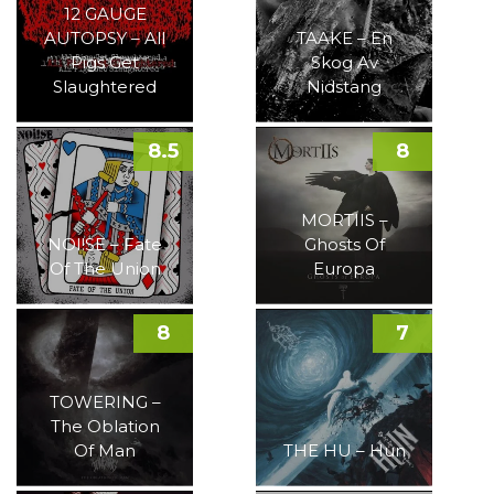
12 GAUGE
AUTOPSY – All
TAAKE – En
Pigs Get
Skog Av
Slaughtered
Nidstang
8.5
8
MORTIIS –
NOI!SE – Fate
Ghosts Of
Of The Union
Europa
8
7
TOWERING –
The Oblation
Of Man
THE HU – Hun