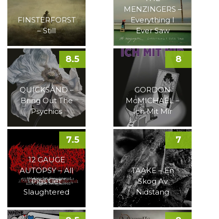
MENZINGERS –
FINSTERFORST
Everything I
– Still
Ever Saw
8.5
8
QUICKSAND –
GORDON
Bring Out The
McMICHAEL –
Psychics
Ich Mit Mir
7.5
7
12 GAUGE
AUTOPSY – All
TAAKE – En
Pigs Get
Skog Av
Slaughtered
Nidstang