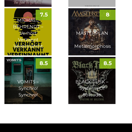
7.5
8
MICHAEL
BEHRENDT –
Verhört
MASTERPLAN
Verkannt
–
Vereinnahmt
Metalmorphosis
8.5
8.5
VOMITS –
BLACK TUSK –
Synchro!
Systems Of
Synchro!
Solitude