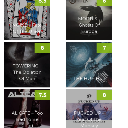
8.5
8
MORTIIS –
NOI!SE – Fate
Ghosts Of
Of The Union
Europa
8
7
TOWERING –
The Oblation
Of Man
THE HU – Hun
7.5
8
ALICATE – Too
FUCKED UP –
Bad To Be
Year Of The
Good
Monkey