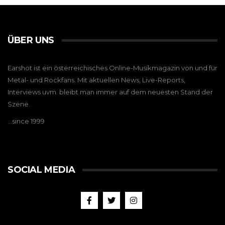
ÜBER UNS
Earshot ist ein österreichisches Online-Musikmagazin von und für
Metal- und Rockfans. Mit aktuellen News, Live-Reports,
Interviews uvm. bleibt man immer auf dem neuesten Stand der
Szene.
…since 1999
SOCIAL MEDIA