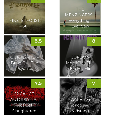
THE
MENZINGERS –
FINSTERFORST
Everything I
– Still
Ever Saw
8.5
8
QUICKSAND –
GORDON
Bring Out The
McMICHAEL –
Psychics
Ich Mit Mir
7.5
7
12 GAUGE
AUTOPSY – All
TAAKE – En
Pigs Get
Skog Av
Slaughtered
Nidstang