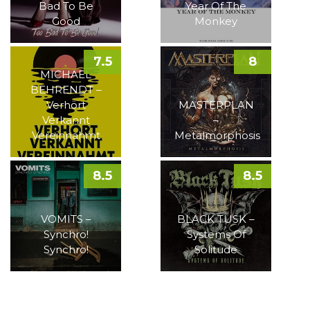
Bad To Be
Year Of The
Good
Monkey
7.5
8
MICHAEL
BEHRENDT –
Verhört
MASTERPLAN
Verkannt
–
Vereinnahmt
Metalmorphosis
8.5
8.5
VOMITS –
BLACK TUSK –
Synchro!
Systems Of
Synchro!
Solitude