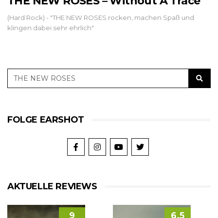
THE NEW ROSES – Without A Trace
(Hard Rock) - "THE NEW ROSES rocken, machen Spaß und
klingen dabei sehr ehrlich"
FOLGE EARSHOT
AKTUELLE REVIEWS
9
6.5