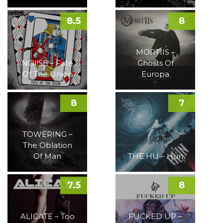
8.5
8
MORTIIS –
NOI!SE – Fate
Ghosts Of
Of The Union
Europa
8
7
TOWERING –
The Oblation
Of Man
THE HU – Hun
7.5
8
ALICATE – Too
FUCKED UP –