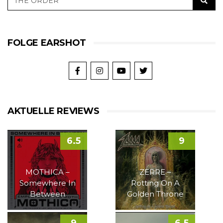
FOLGE EARSHOT
AKTUELLE REVIEWS
6.5
9
MOTHICA –
ZERRE –
Somewhere In
Rotting On A
Between
Golden Throne