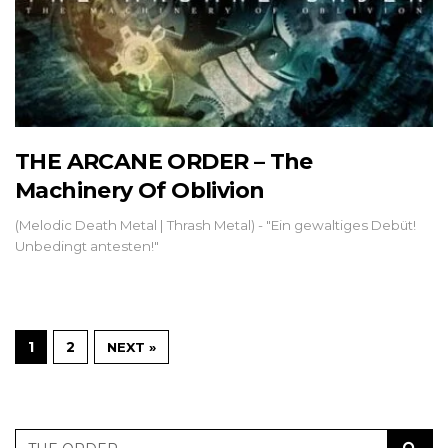
THE ARCANE ORDER – The
Machinery Of Oblivion
(Melodic Death Metal | Thrash Metal) - "Ein gewaltiges Debüt!
Unbedingt antesten!"
1
2
NEXT »