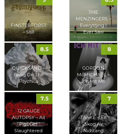
9
6.5
THE
MENZINGERS –
FINSTERFORST
Everything I
– Still
Ever Saw
8.5
8
QUICKSAND –
GORDON
Bring On The
McMICHAEL –
Psychics
Ich Mit Mir
7.5
7
12 GAUGE
AUTOPSY – All
TAAKE – En
Pigs Get
Skog Av
Slaughtered
Nidstang