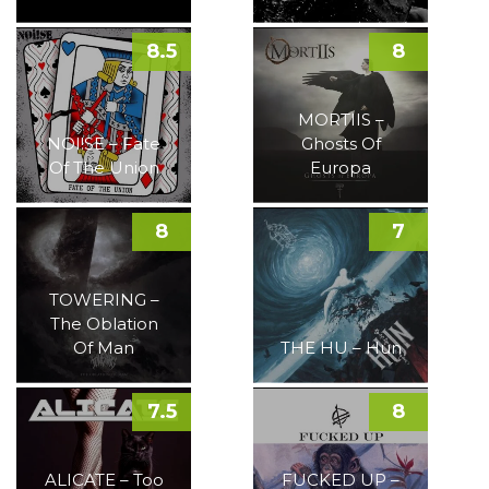
8.5
8
MORTIIS –
NOI!SE – Fate
Ghosts Of
Of The Union
Europa
8
7
TOWERING –
The Oblation
Of Man
THE HU – Hun
7.5
8
ALICATE – Too
FUCKED UP –