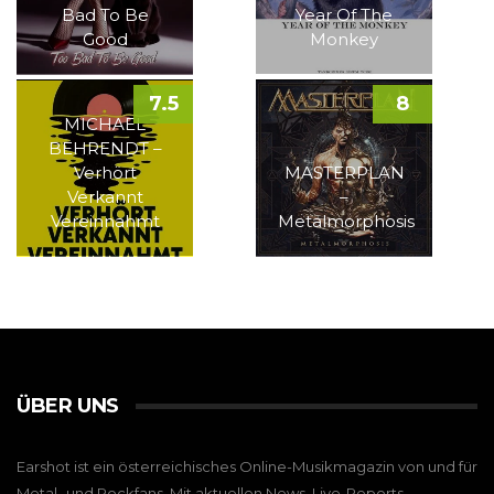
Bad To Be
Year Of The
Good
Monkey
7.5
8
MICHAEL
BEHRENDT –
Verhört
MASTERPLAN
Verkannt
–
Vereinnahmt
Metalmorphosis
ÜBER UNS
Earshot ist ein österreichisches Online-Musikmagazin von und für
Metal- und Rockfans. Mit aktuellen News, Live-Reports,