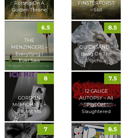
Rotting On A
FINSTERFORST
Golden Throne
– Still
6.5
8.5
THE
MENZINGERS –
QUICKSAND –
Everything I
Bring On The
Ever Saw
Psychics
8
7.5
12 GAUGE
GORDON
AUTOPSY – All
McMICHAEL –
Pigs Get
Ich Mit Mir
Slaughtered
7
8.5