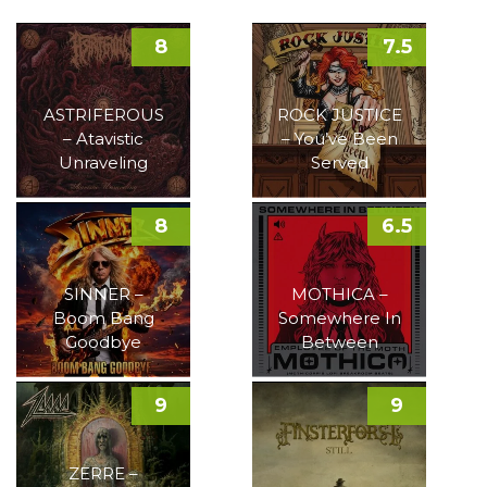
8
7.5
ASTRIFEROUS
ROCK JUSTICE
– Atavistic
– You’ve Been
Unraveling
Served
8
6.5
SINNER –
MOTHICA –
Boom Bang
Somewhere In
Goodbye
Between
9
9
ZERRE –