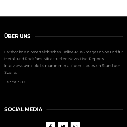
ÜBER UNS
Earshot ist ein österreichisches Online-Musikmagazin von und für
Metal- und Rockfans. Mit aktuellen News, Live-Reports,
Interviews uvm. bleibt man immer auf dem neuesten Stand der
Szene.
…since 1999
SOCIAL MEDIA