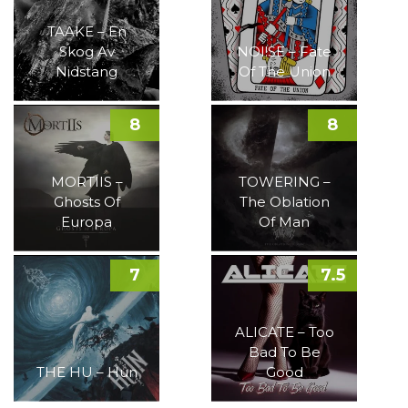
TAAKE – En
Skog Av
NOI!SE – Fate
Nidstang
Of The Union
8
8
MORTIIS –
TOWERING –
Ghosts Of
The Oblation
Europa
Of Man
7
7.5
ALICATE – Too
Bad To Be
THE HU – Hun
Good