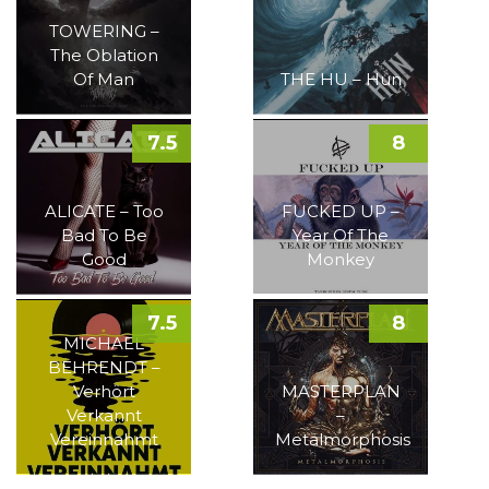
TOWERING –
The Oblation
Of Man
THE HU – Hun
7.5
8
ALICATE – Too
FUCKED UP –
Bad To Be
Year Of The
Good
Monkey
7.5
8
MICHAEL
BEHRENDT –
Verhört
MASTERPLAN
Verkannt
–
Vereinnahmt
Metalmorphosis