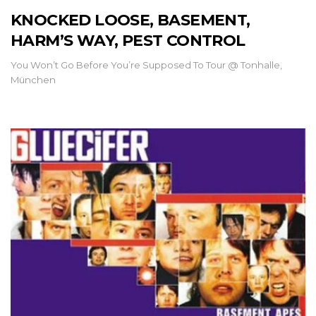
KNOCKED LOOSE, BASEMENT,
HARM’S WAY, PEST CONTROL
You Won’t Go Before You’re Supposed To Tour @ Tonhalle,
München