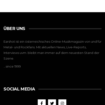
ÜBER UNS
Earshot ist ein österreichisches Online-Musikmagazin von und für
Metal- und Rockfans. Mit aktuellen News, Live-Reports,
Interviews uvm. bleibt man immer auf dem neuesten Stand der
Szene.
…since 1999
SOCIAL MEDIA