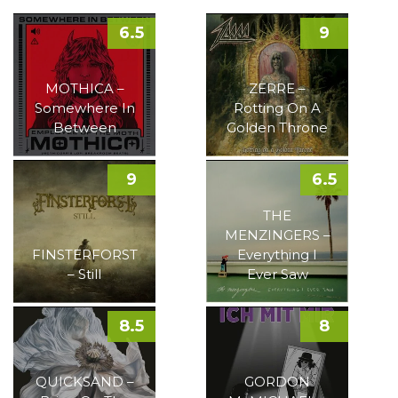
6.5
9
MOTHICA –
ZERRE –
Somewhere In
Rotting On A
Between
Golden Throne
9
6.5
THE
MENZINGERS –
FINSTERFORST
Everything I
– Still
Ever Saw
8.5
8
QUICKSAND –
GORDON