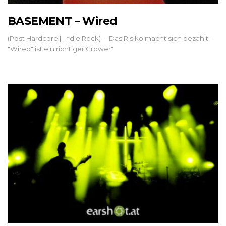
BASEMENT – Wired
(Post Hardcore | Indie Rock) - "Das Risiko macht sich bezahlt -
"Wired" ist ein richtiger Grower"