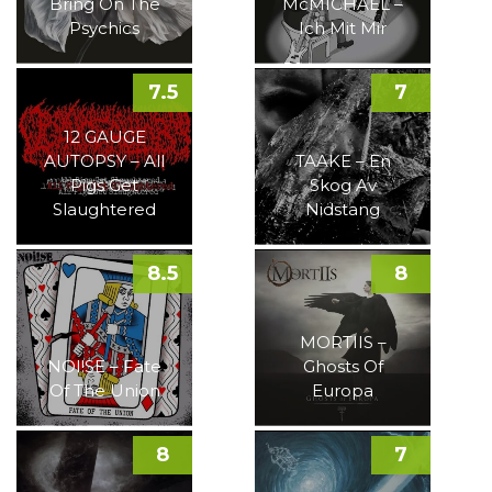
Bring On The
McMICHAEL –
Psychics
Ich Mit Mir
7.5
7
12 GAUGE
AUTOPSY – All
TAAKE – En
Pigs Get
Skog Av
Slaughtered
Nidstang
8.5
8
MORTIIS –
NOI!SE – Fate
Ghosts Of
Of The Union
Europa
8
7