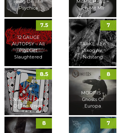
Bring On The
McMICHAEL –
Psychics
Ich Mit Mir
7.5
7
12 GAUGE
AUTOPSY – All
TAAKE – En
Pigs Get
Skog Av
Slaughtered
Nidstang
8.5
8
MORTIIS –
NOI!SE – Fate
Ghosts Of
Of The Union
Europa
8
7