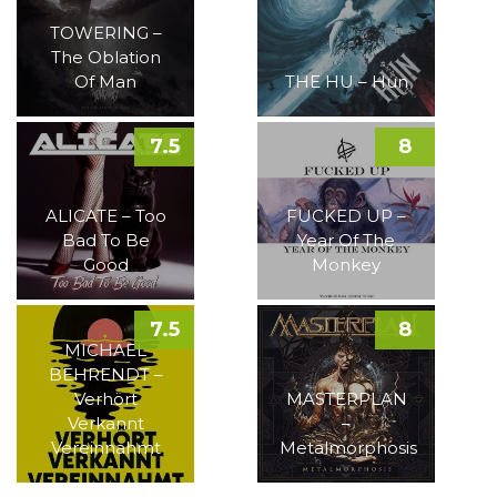
TOWERING –
The Oblation
Of Man
THE HU – Hun
7.5
8
ALICATE – Too
FUCKED UP –
Bad To Be
Year Of The
Good
Monkey
7.5
8
MICHAEL
BEHRENDT –
Verhört
MASTERPLAN
Verkannt
–
Vereinnahmt
Metalmorphosis