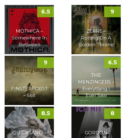
6.5
9
MOTHICA –
ZERRE –
Somewhere In
Rotting On A
Between
Golden Throne
9
6.5
THE
MENZINGERS –
FINSTERFORST
Everything I
– Still
Ever Saw
8.5
8
QUICKSAND –
GORDON