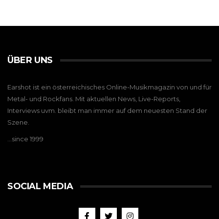
ÜBER UNS
Earshot ist ein österreichisches Online-Musikmagazin von und für
Metal- und Rockfans. Mit aktuellen News, Live-Reports,
Interviews uvm. bleibt man immer auf dem neuesten Stand der
Szene.
…since 1999
SOCIAL MEDIA