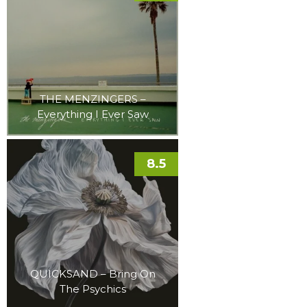
THE MENZINGERS –
Everything I Ever Saw
8.5
QUICKSAND – Bring On
The Psychics