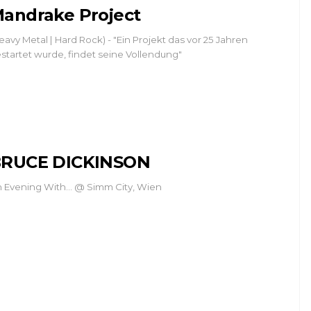
andrake Project
eavy Metal | Hard Rock) - "Ein Projekt das vor 25 Jahren
startet wurde, findet seine Vollendung"
RUCE DICKINSON
 Evening With... @ Simm City, Wien