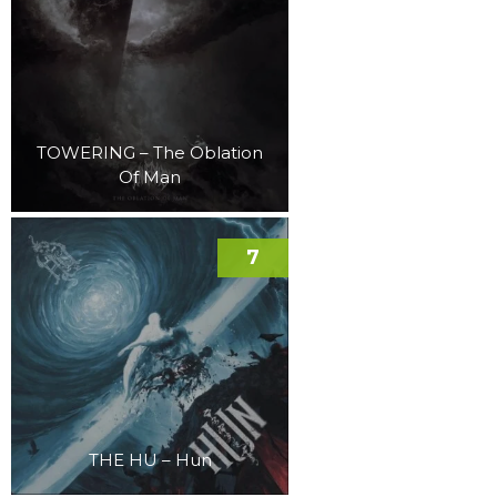
TOWERING – The Oblation
Of Man
7
THE HU – Hun