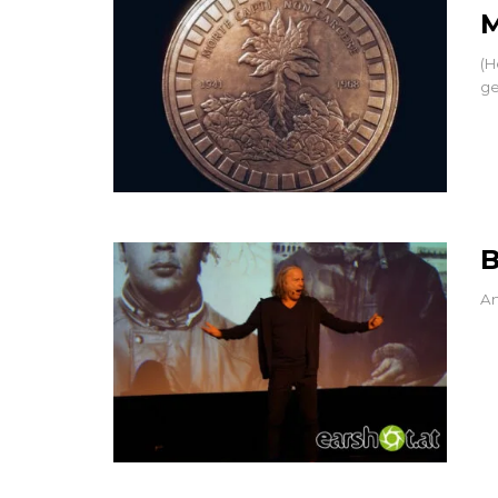
M
(H
ge
B
An