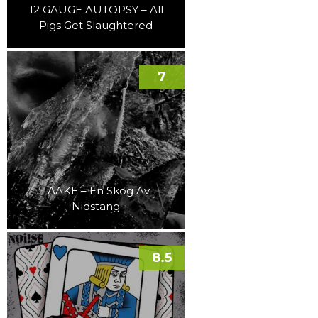
12 GAUGE AUTOPSY – All
Pigs Get Slaughtered
7
TAAKE – En Skog Av
Nidstang
8.5