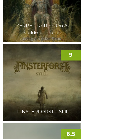
ZERRE – Rotting On A
Golden Throne
9
FINSTERFORST – Still
6.5