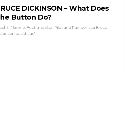
RUCE DICKINSON – What Does
he Button Do?
uch) - "Sirene, Fechtmeister, Pilot und Rampensau Bruce
ckinson packt aus"