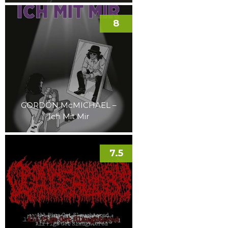
8
GORDON McMICHAEL –
Ich Mit Mir
7.5