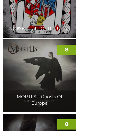
NOI!SE – Fate Of The Union
8
MORTIIS – Ghosts Of
Europa
8