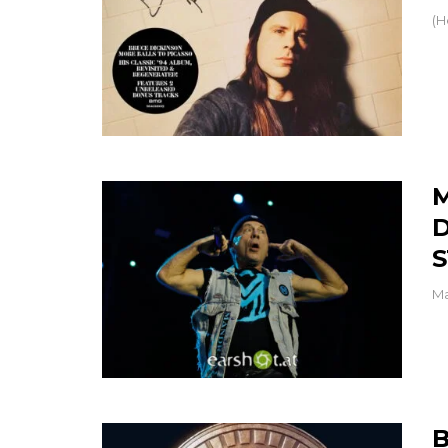
(H
M
D
S
Ma
B