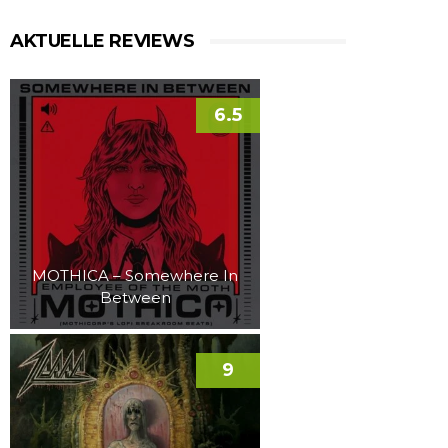
AKTUELLE REVIEWS
6.5
MOTHICA – Somewhere In
Between
9