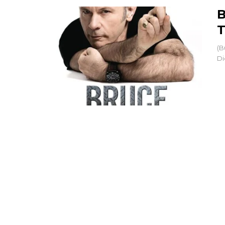
B
T
(B
Di