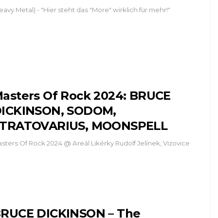
eavy Metal) - "Hier steht das "More" wirklich für mehr!"
asters Of Rock 2024: BRUCE
ICKINSON, SODOM,
TRATOVARIUS, MOONSPELL
sters Of Rock 2024 @ Areál Likérky Rudolf Jelínek, Vizovice
RUCE DICKINSON – The