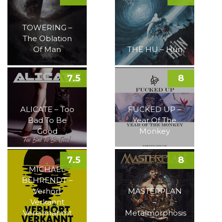
TOWERING –
The Oblation
Of Man
THE HU – Hun
7.5
8
ALICATE – Too
FUCKED UP –
Bad To Be
Year Of The
Good
Monkey
7.5
8
MICHAEL
BEHRENDT –
Verhört
MASTERPLAN
Verkannt
–
Vereinnahmt
Metalmorphosis