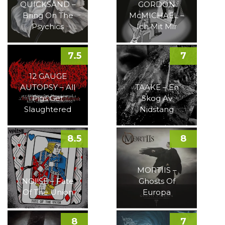
QUICKSAND –
GORDON
Bring On The
McMICHAEL –
Psychics
Ich Mit Mir
7.5
7
12 GAUGE
AUTOPSY – All
TAAKE – En
Pigs Get
Skog Av
Slaughtered
Nidstang
8.5
8
MORTIIS –
NOI!SE – Fate
Ghosts Of
Of The Union
Europa
8
7