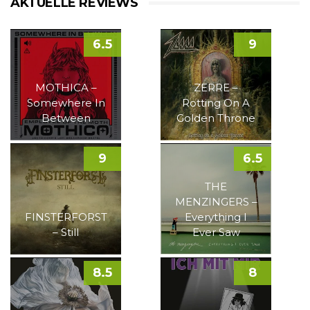
AKTUELLE REVIEWS
6.5
9
MOTHICA –
ZERRE –
Somewhere In
Rotting On A
Between
Golden Throne
9
6.5
THE
MENZINGERS –
FINSTERFORST
Everything I
– Still
Ever Saw
8.5
8