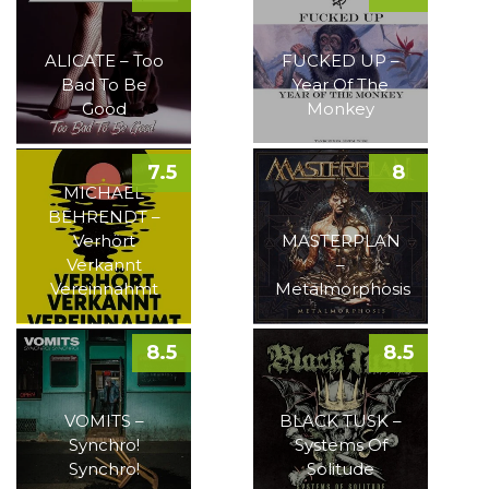
ALICATE – Too
FUCKED UP –
Bad To Be
Year Of The
Good
Monkey
7.5
8
MICHAEL
BEHRENDT –
Verhört
MASTERPLAN
Verkannt
–
Vereinnahmt
Metalmorphosis
8.5
8.5
VOMITS –
BLACK TUSK –
Synchro!
Systems Of
Synchro!
Solitude