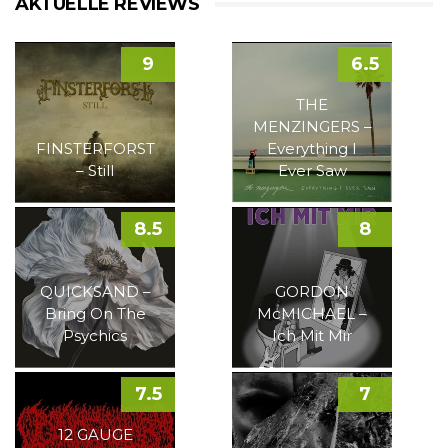
AKTUELLE REVIEWS
9
6.5
THE
MENZINGERS –
FINSTERFORST
Everything I
– Still
Ever Saw
8.5
8
QUICKSAND –
GORDON
Bring On The
McMICHAEL –
Psychics
Ich Mit Mir
7.5
7
12 GAUGE