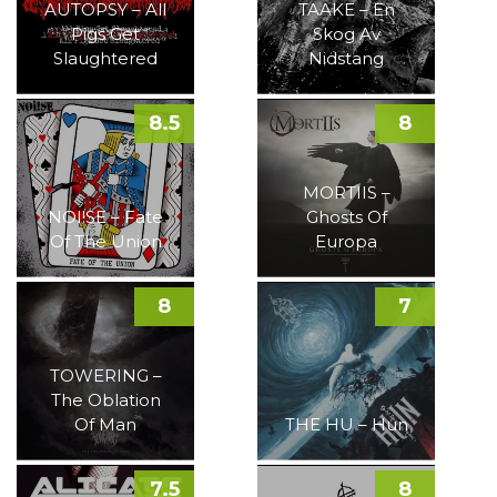
AUTOPSY – All
TAAKE – En
Pigs Get
Skog Av
Slaughtered
Nidstang
8.5
8
MORTIIS –
NOI!SE – Fate
Ghosts Of
Of The Union
Europa
8
7
TOWERING –
The Oblation
Of Man
THE HU – Hun
7.5
8