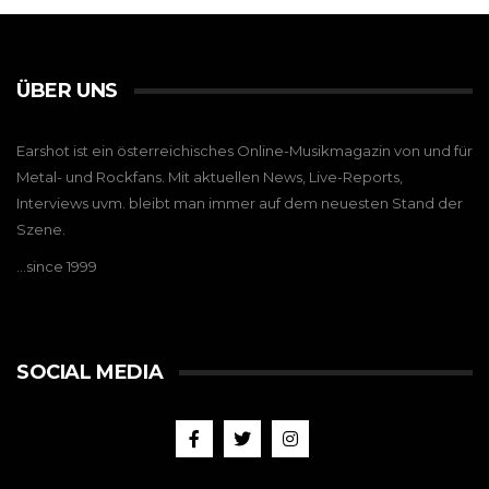
ÜBER UNS
Earshot ist ein österreichisches Online-Musikmagazin von und für
Metal- und Rockfans. Mit aktuellen News, Live-Reports,
Interviews uvm. bleibt man immer auf dem neuesten Stand der
Szene.
…since 1999
SOCIAL MEDIA