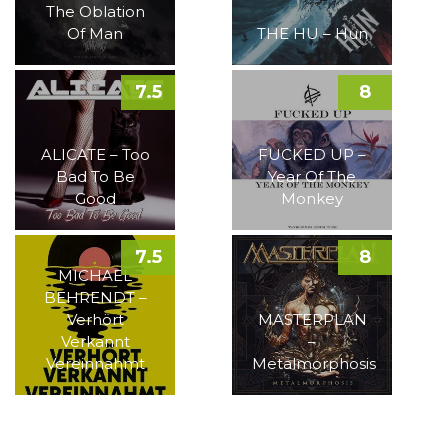
The Oblation
Of Man
THE HU – Hun
7.5
8
ALICATE – Too
FUCKED UP –
Bad To Be
Year Of The
Good
Monkey
7.5
8
MICHAEL
BEHRENDT –
Verhört
MASTERPLAN
Verkannt
–
Vereinnahmt
Metalmorphosis