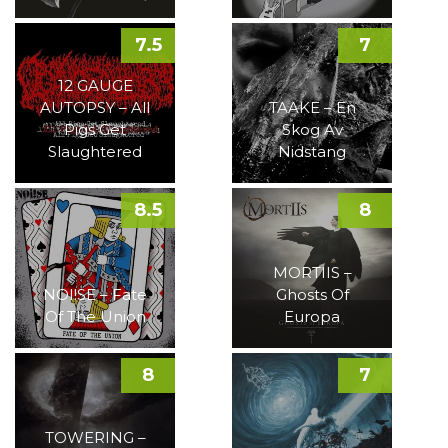
7.5
7
12 GAUGE
AUTOPSY – All
TAAKE – En
Pigs Get
Skog Av
Slaughtered
Nidstang
8.5
8
MORTIIS –
NOI!SE – Fate
Ghosts Of
Of The Union
Europa
8
7
TOWERING –