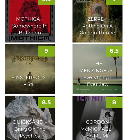
MOTHICA –
ZERRE –
Somewhere In
Rotting On A
Between
Golden Throne
9
6.5
THE
MENZINGERS –
FINSTERFORST
Everything I
– Still
Ever Saw
8.5
8
QUICKSAND –
GORDON
Bring On The
McMICHAEL –
Psychics
Ich Mit Mir