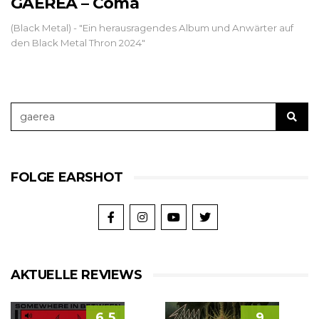
GAEREA – Coma
(Black Metal) - "Ein herausragendes Album und Anwärter auf
den Black Metal Thron 2024"
FOLGE EARSHOT
AKTUELLE REVIEWS
6.5
9