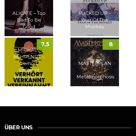
ALICATE – Too
FUCKED UP –
Bad To Be
Year Of The
Good
Monkey
7.5
8
MICHAEL
BEHRENDT –
Verhört
MASTERPLAN
Verkannt
–
Vereinnahmt
Metalmorphosis
ÜBER UNS