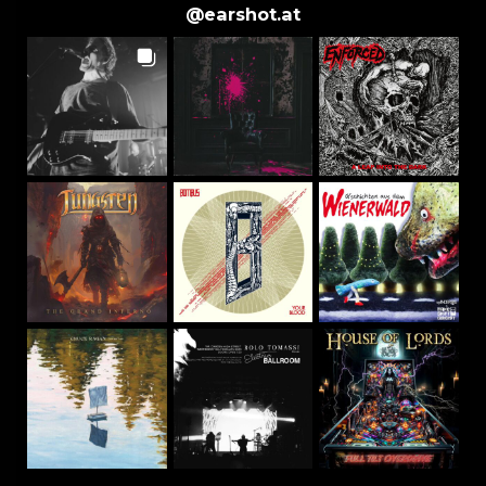
@
earshot.at