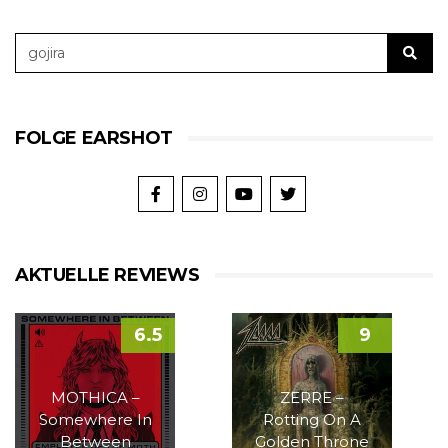
FOLGE EARSHOT
AKTUELLE REVIEWS
6.5
9
MOTHICA –
ZERRE –
Somewhere In
Rotting On A
Between
Golden Throne