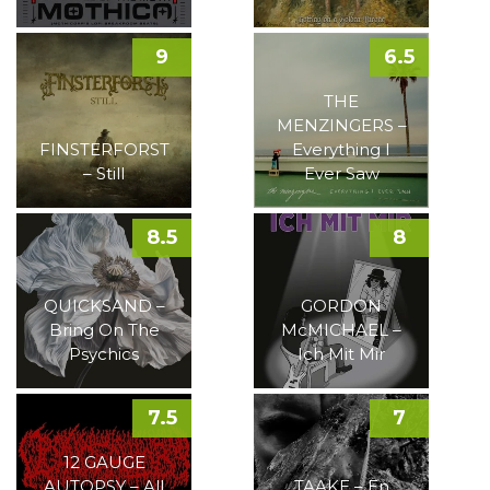
9
6.5
THE
MENZINGERS –
FINSTERFORST
Everything I
– Still
Ever Saw
8.5
8
QUICKSAND –
GORDON
Bring On The
McMICHAEL –
Psychics
Ich Mit Mir
7.5
7
12 GAUGE
AUTOPSY – All
TAAKE – En