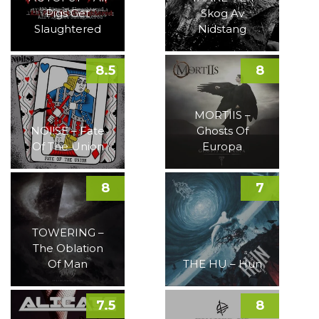
Pigs Get
Skog Av
Slaughtered
Nidstang
8.5
8
MORTIIS –
NOI!SE – Fate
Ghosts Of
Of The Union
Europa
8
7
TOWERING –
The Oblation
Of Man
THE HU – Hun
7.5
8