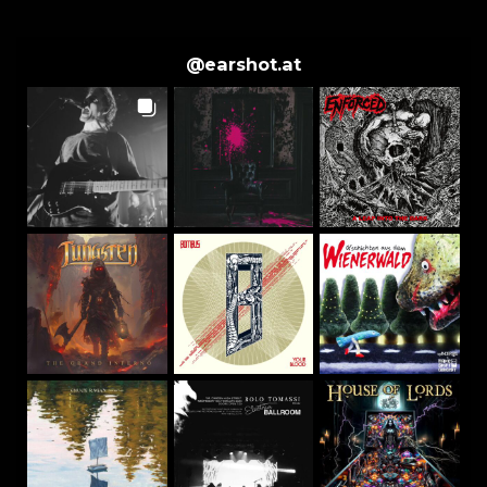
@
earshot.at