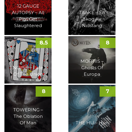
12 GAUGE
AUTOPSY – All
TAAKE – En
Pigs Get
Skog Av
Slaughtered
Nidstang
8.5
8
MORTIIS –
NOI!SE – Fate
Ghosts Of
Of The Union
Europa
8
7
TOWERING –
The Oblation
Of Man
THE HU – Hun