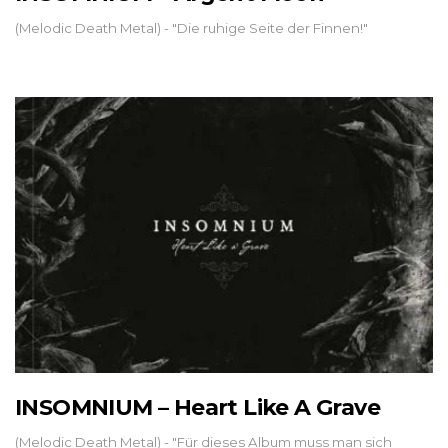
(Melodic Death Metal) - "Die ruhige Seite der Finnen!"
INSOMNIUM – Heart Like A Grave
(Melodic Death Metal) - "Für dieses Album muss man sich