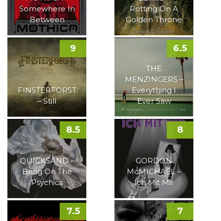
Somewhere In
Rotting On A
Between
Golden Throne
9
6.5
THE
MENZINGERS –
FINSTERFORST
Everything I
– Still
Ever Saw
8.5
8
QUICKSAND –
GORDON
Bring On The
McMICHAEL –
Psychics
Ich Mit Mir
7.5
7