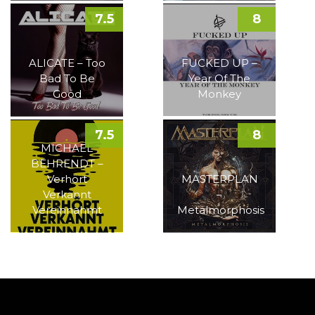
7.5
8
ALICATE – Too
FUCKED UP –
Bad To Be
Year Of The
Good
Monkey
7.5
8
MICHAEL
BEHRENDT –
Verhört
MASTERPLAN
Verkannt
–
Vereinnahmt
Metalmorphosis