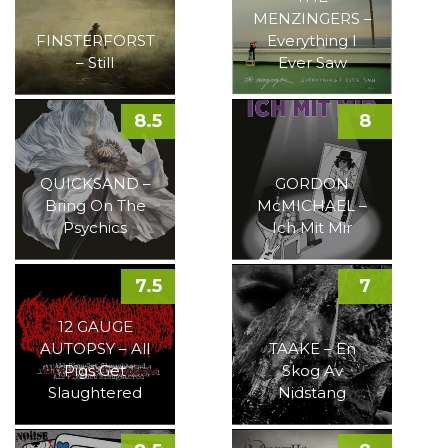
MENZINGERS –
FINSTERFORST
Everything I
– Still
Ever Saw
8.5
8
QUICKSAND –
GORDON
Bring On The
McMICHAEL –
Psychics
Ich Mit Mir
7.5
7
12 GAUGE
AUTOPSY – All
TAAKE – En
Pigs Get
Skog Av
Slaughtered
Nidstang