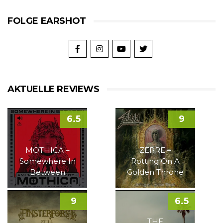
FOLGE EARSHOT
AKTUELLE REVIEWS
6.5
9
MOTHICA –
ZERRE –
Somewhere In
Rotting On A
Between
Golden Throne
9
6.5
THE