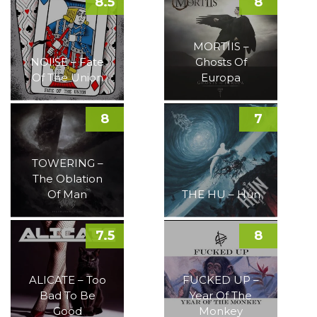
8.5
8
MORTIIS –
NOI!SE – Fate
Ghosts Of
Of The Union
Europa
8
7
TOWERING –
The Oblation
Of Man
THE HU – Hun
7.5
8
ALICATE – Too
FUCKED UP –
Bad To Be
Year Of The
Good
Monkey