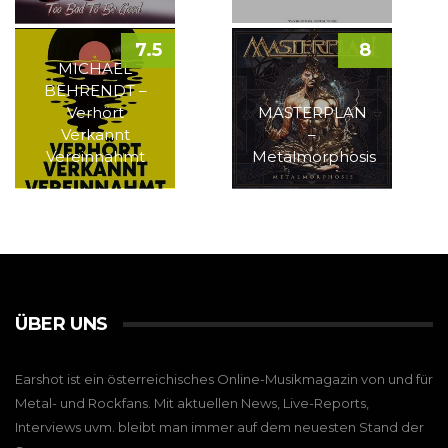
7.5
8
MICHAEL
BEHRENDT –
Verhört
MASTERPLAN
Verkannt
–
Vereinnahmt
Metalmorphosis
ÜBER UNS
Earshot ist ein österreichisches Online-Musikmagazin von und für
Metal- und Rockfans. Mit aktuellen News, Live-Reports,
Interviews uvm. bleibt man immer auf dem neuesten Stand der