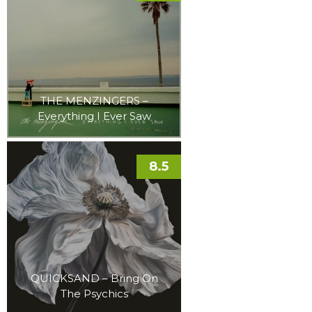
THE MENZINGERS –
Everything I Ever Saw
8.5
QUICKSAND – Bring On
The Psychics