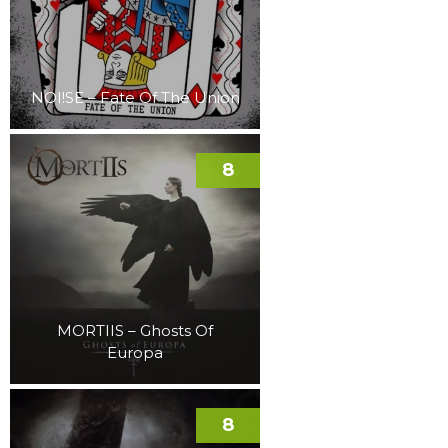
NOI!SE – Fate Of The Union
8
MORTIIS – Ghosts Of
Europa
8