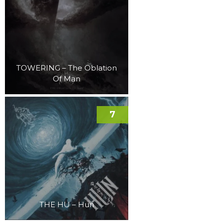
TOWERING – The Oblation
Of Man
7
THE HU – Hun