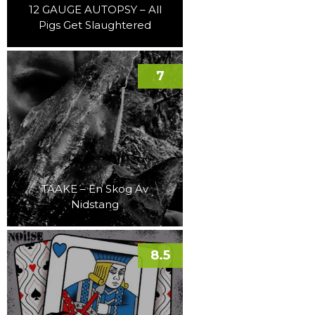
12 GAUGE AUTOPSY – All
Pigs Get Slaughtered
7
TAAKE – En Skog Av
Nidstang
8.5