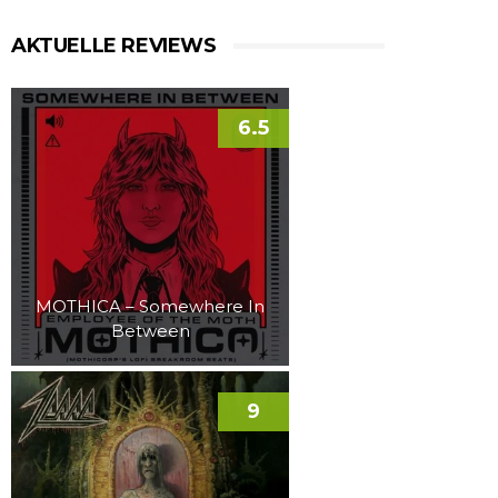
AKTUELLE REVIEWS
6.5
MOTHICA – Somewhere In
Between
9