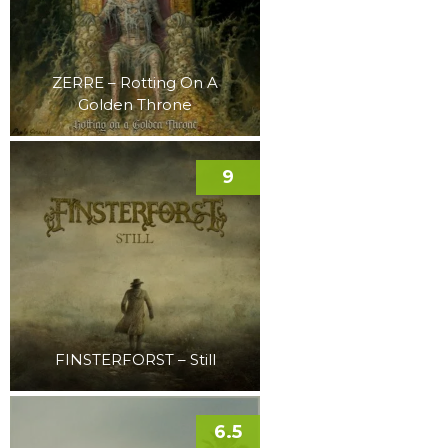
ZERRE – Rotting On A
Golden Throne
9
FINSTERFORST – Still
6.5