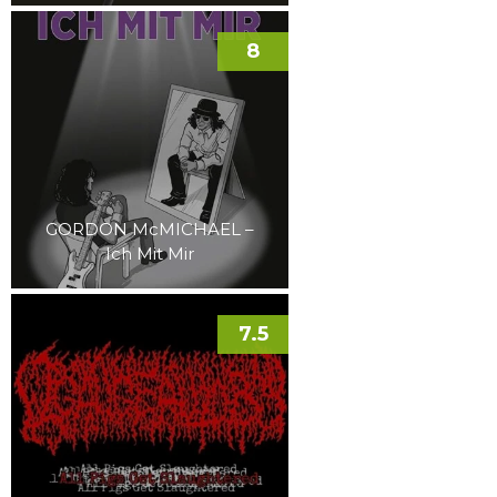
8
GORDON McMICHAEL –
Ich Mit Mir
7.5