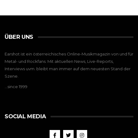
ÜBER UNS
Earshot ist ein österreichisches Online-Musikmagazin von und für
Metal- und Rockfans. Mit aktuellen News, Live-Reports,
Interviews uvm. bleibt man immer auf dem neuesten Stand der
Szene.
…since 1999
SOCIAL MEDIA