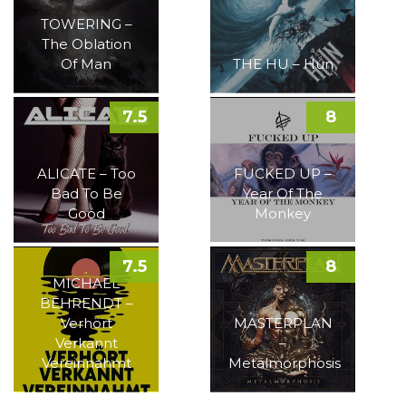
TOWERING –
The Oblation
Of Man
THE HU – Hun
7.5
8
ALICATE – Too
FUCKED UP –
Bad To Be
Year Of The
Good
Monkey
7.5
8
MICHAEL
BEHRENDT –
Verhört
MASTERPLAN
Verkannt
–
Vereinnahmt
Metalmorphosis