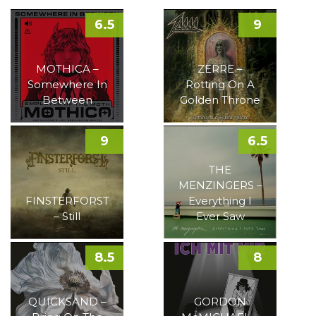
6.5
9
MOTHICA –
ZERRE –
Somewhere In
Rotting On A
Between
Golden Throne
9
6.5
THE
MENZINGERS –
FINSTERFORST
Everything I
– Still
Ever Saw
8.5
8
QUICKSAND –
GORDON