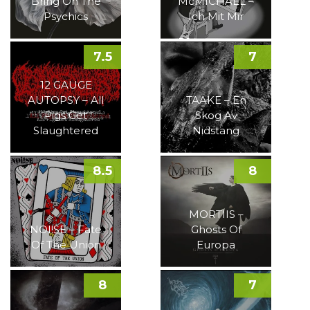
Bring On The
McMICHAEL –
Psychics
Ich Mit Mir
7.5
7
12 GAUGE
AUTOPSY – All
TAAKE – En
Pigs Get
Skog Av
Slaughtered
Nidstang
8.5
8
MORTIIS –
NOI!SE – Fate
Ghosts Of
Of The Union
Europa
8
7