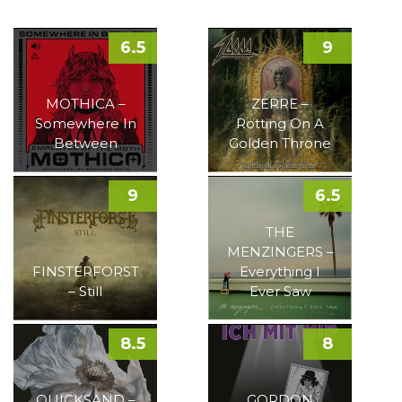
6.5
9
MOTHICA –
ZERRE –
Somewhere In
Rotting On A
Between
Golden Throne
9
6.5
THE
MENZINGERS –
FINSTERFORST
Everything I
– Still
Ever Saw
8.5
8
QUICKSAND –
GORDON