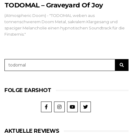
TODOMAL – Graveyard Of Joy
(Atmospheric Doom) - "TODOMAL weben aus
tonnenschwerem Doom Metal, sakralem Klargesang und
spaciger Melancholie einen hypnotischen Soundtrack für die
Finsternis."
FOLGE EARSHOT
AKTUELLE REVIEWS