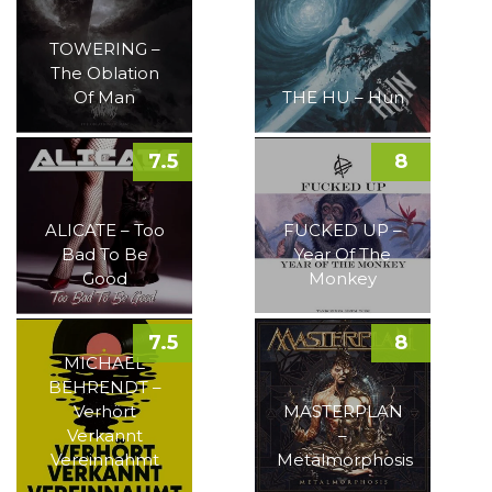
TOWERING –
The Oblation
Of Man
THE HU – Hun
7.5
8
ALICATE – Too
FUCKED UP –
Bad To Be
Year Of The
Good
Monkey
7.5
8
MICHAEL
BEHRENDT –
Verhört
MASTERPLAN
Verkannt
–
Vereinnahmt
Metalmorphosis