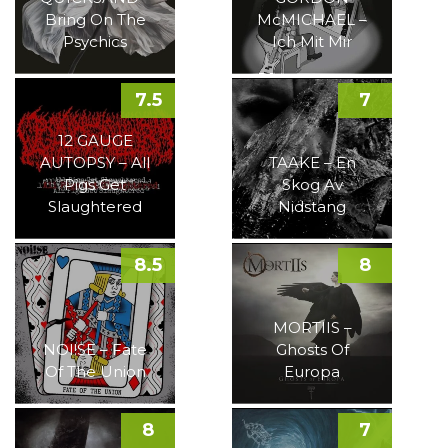
Bring On The
McMICHAEL –
Psychics
Ich Mit Mir
7.5
7
12 GAUGE
AUTOPSY – All
TAAKE – En
Pigs Get
Skog Av
Slaughtered
Nidstang
8.5
8
MORTIIS –
NOI!SE – Fate
Ghosts Of
Of The Union
Europa
8
7