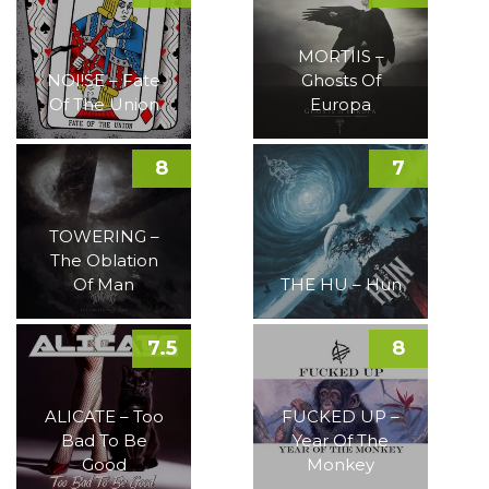
MORTIIS –
NOI!SE – Fate
Ghosts Of
Of The Union
Europa
8
7
TOWERING –
The Oblation
Of Man
THE HU – Hun
7.5
8
ALICATE – Too
FUCKED UP –
Bad To Be
Year Of The
Good
Monkey