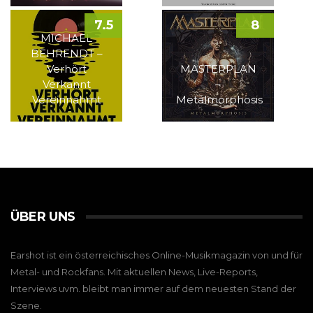
7.5
8
MICHAEL
BEHRENDT –
Verhört
MASTERPLAN
Verkannt
–
Vereinnahmt
Metalmorphosis
ÜBER UNS
Earshot ist ein österreichisches Online-Musikmagazin von und für
Metal- und Rockfans. Mit aktuellen News, Live-Reports,
Interviews uvm. bleibt man immer auf dem neuesten Stand der
Szene.