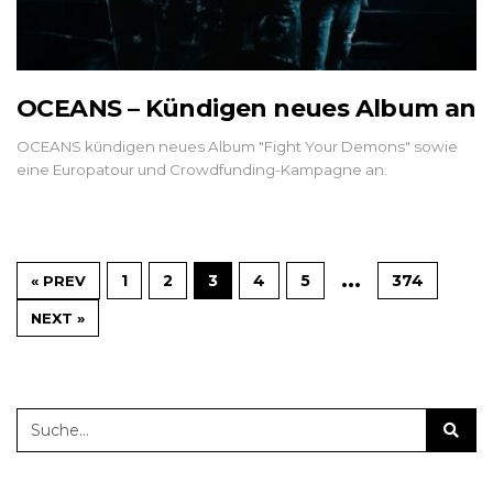
OCEANS – Kündigen neues Album an
OCEANS kündigen neues Album "Fight Your Demons" sowie
eine Europatour und Crowdfunding-Kampagne an.
…
1
2
3
4
5
374
« PREV
NEXT »