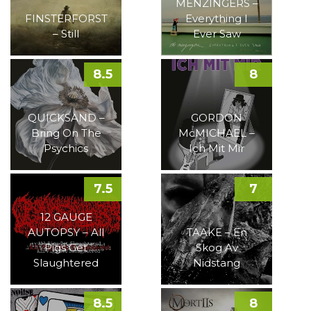
MENZINGERS –
FINSTERFORST
Everything I
– Still
Ever Saw
8.5
8
QUICKSAND –
GORDON
Bring On The
McMICHAEL –
Psychics
Ich Mit Mir
7.5
7
12 GAUGE
AUTOPSY – All
TAAKE – En
Pigs Get
Skog Av
Slaughtered
Nidstang
8.5
8