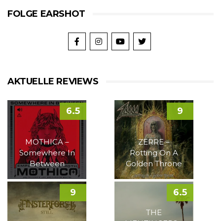
FOLGE EARSHOT
AKTUELLE REVIEWS
6.5
9
MOTHICA –
ZERRE –
Somewhere In
Rotting On A
Between
Golden Throne
9
6.5
THE