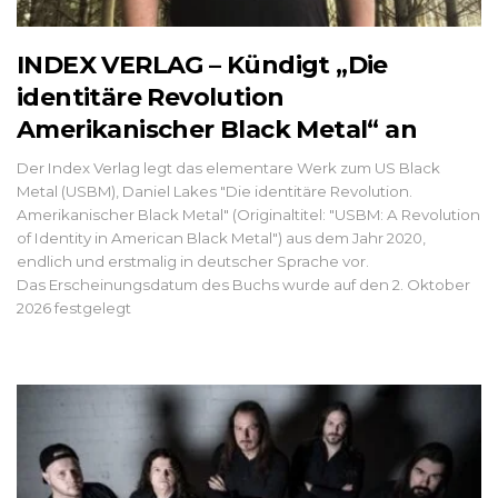
INDEX VERLAG – Kündigt „Die
identitäre Revolution
Amerikanischer Black Metal“ an
Der Index Verlag legt das elementare Werk zum US Black
Metal (USBM), Daniel Lakes "Die identitäre Revolution.
Amerikanischer Black Metal" (Originaltitel: "USBM: A Revolution
of Identity in American Black Metal") aus dem Jahr 2020,
endlich und erstmalig in deutscher Sprache vor.
Das Erscheinungsdatum des Buchs wurde auf den 2. Oktober
2026 festgelegt