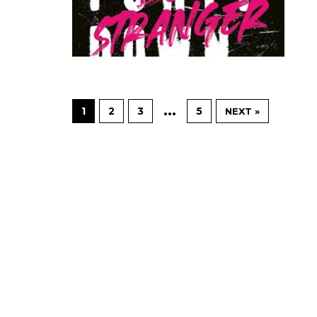
…
1
2
3
5
NEXT »