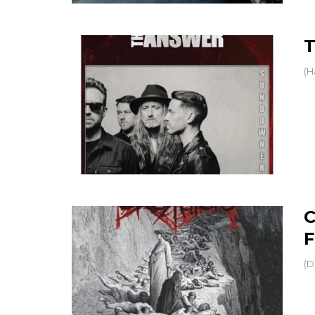
T
(H
C
F
(D