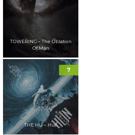
TOWERING – The Oblation
Of Man
7
THE HU – Hun