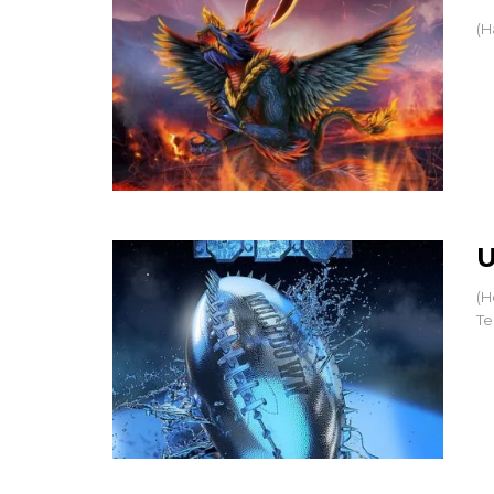
(H
U
(H
Te