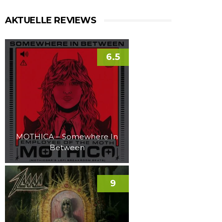
AKTUELLE REVIEWS
6.5
MOTHICA – Somewhere In
Between
9