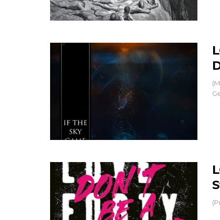
L
(M
Ge
L
S
(P