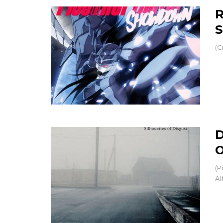
R
(C
D
O
(P
Al