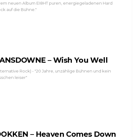
rem neuen Album EI8HT puren, energiegeladenen Hard
ck auf die Bühne."
ANSDOWNE – Wish You Well
lternative Rock) - "20 Jahre, unzählige Bühnen und kein
sschen leiser"
OKKEN – Heaven Comes Down