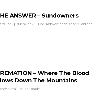
HE ANSWER – Sundowners
ard Rock | Blues Rock) - "Eine Antwort nach sieben Jahren"
REMATION – Where The Blood
lows Down The Mountains
eath Metal) - "Pure Death"