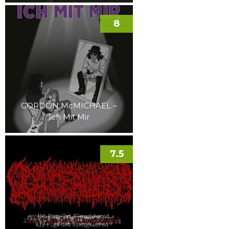
8
GORDON McMICHAEL –
Ich Mit Mir
7.5