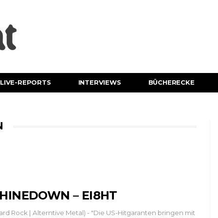
LIVE-REPORTS
INTERVIEWS
BÜCHERECKE
N
HINEDOWN – EI8HT
ard Rock | Alterntive Metal) - "Die US-Hitgaranten bringen mit