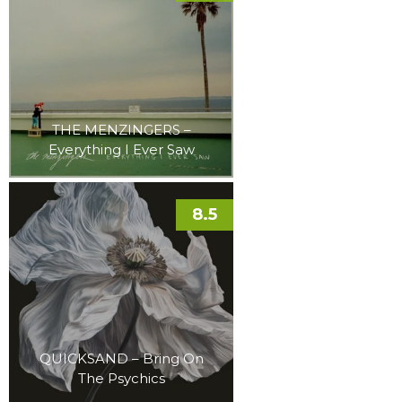
THE MENZINGERS –
Everything I Ever Saw
8.5
QUICKSAND – Bring On
The Psychics