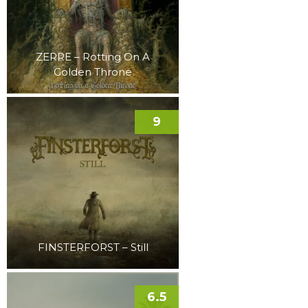
ZERRE – Rotting On A
Golden Throne
9
FINSTERFORST – Still
6.5