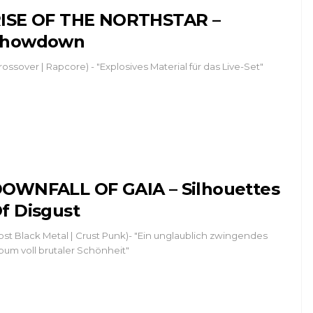
ISE OF THE NORTHSTAR –
Showdown
rossover | Rapcore) - "Explosives Material für das Live-Set"
OWNFALL OF GAIA – Silhouettes
f Disgust
ost Black Metal | Crust Punk)- "Ein unglaublich zwingendes
bum voll brutaler Schönheit"