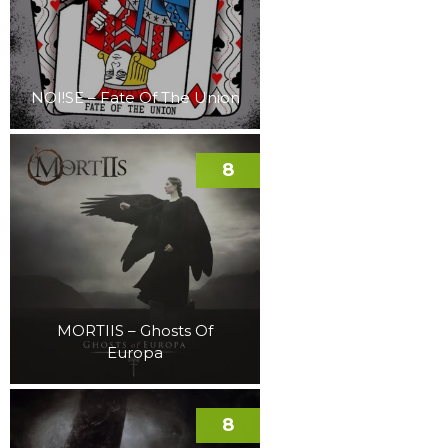
NOI!SE – Fate Of The Union
8
MORTIIS – Ghosts Of
Europa
8