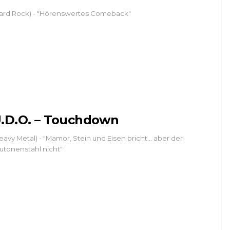
ard Rock) - "Hörenswertes Comeback"
.D.O. – Touchdown
eavy Metal) - "Mamor, Stein und Eisen bricht… aber der
utonenstahl nicht"