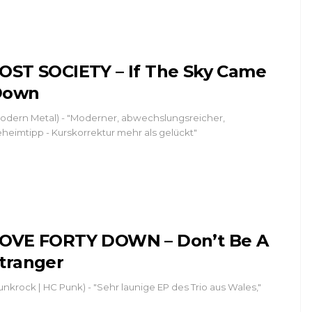
OST SOCIETY – If The Sky Came
Down
odern Metal) - "Moderner, abwechslungsreicher,
heimtipp - Kurskorrektur mehr als gelückt"
OVE FORTY DOWN – Don’t Be A
tranger
unkrock | HC Punk) - "Sehr launige EP des Trio aus Wales,"