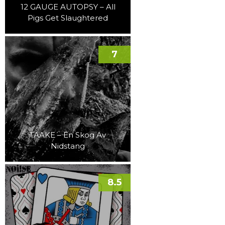
12 GAUGE AUTOPSY – All
Pigs Get Slaughtered
7
TAAKE – En Skog Av
Nidstang
8.5