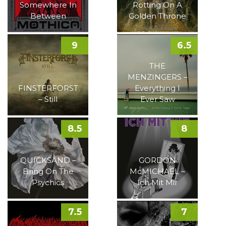
Somewhere In
Rotting On A
Between
Golden Throne
9
6.5
THE
MENZINGERS –
FINSTERFORST
Everything I
– Still
Ever Saw
8.5
8
QUICKSAND –
GORDON
Bring On The
McMICHAEL –
Psychics
Ich Mit Mir
7.5
7