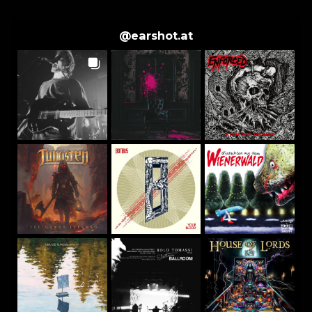
@
earshot.at