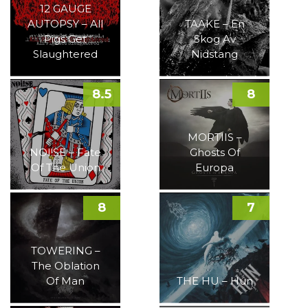
12 GAUGE
AUTOPSY – All
TAAKE – En
Pigs Get
Skog Av
Slaughtered
Nidstang
8.5
8
MORTIIS –
NOI!SE – Fate
Ghosts Of
Of The Union
Europa
8
7
TOWERING –
The Oblation
Of Man
THE HU – Hun