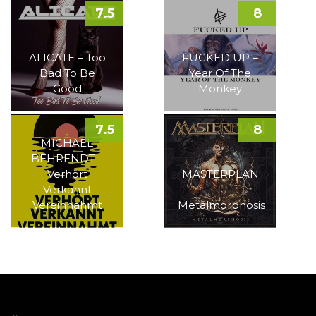
7.5
8
ALICATE – Too
FUCKED UP –
Bad To Be
Year Of The
Good
Monkey
7.5
8
MICHAEL
BEHRENDT –
Verhört
MASTERPLAN
Verkannt
–
Vereinnahmt
Metalmorphosis