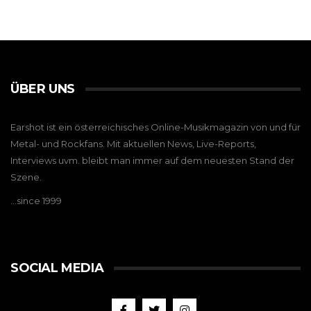
ÜBER UNS
Earshot ist ein österreichisches Online-Musikmagazin von und für
Metal- und Rockfans. Mit aktuellen News, Live-Reports,
Interviews uvm. bleibt man immer auf dem neuesten Stand der
Szene.
…since 1999
SOCIAL MEDIA