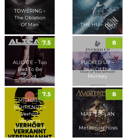
TOWERING –
The Oblation
Of Man
THE HU – Hun
7.5
8
ALICATE – Too
FUCKED UP –
Bad To Be
Year Of The
Good
Monkey
7.5
8
MICHAEL
BEHRENDT –
Verhört
MASTERPLAN
Verkannt
–
Vereinnahmt
Metalmorphosis