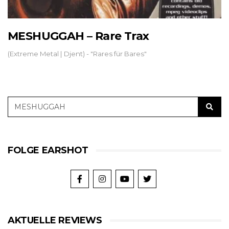
MESHUGGAH – Rare Trax
(Extreme Metal | Djent) - "Rares für Bares"
FOLGE EARSHOT
AKTUELLE REVIEWS