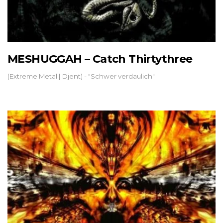
MESHUGGAH – Catch Thirtythree
(Extreme Metal | Djent) - "Schwer verdaulich"