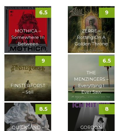
6.5
9
MOTHICA –
ZERRE –
Somewhere In
Rotting On A
Between
Golden Throne
9
6.5
THE
MENZINGERS –
FINSTERFORST
Everything I
– Still
Ever Saw
8.5
8
QUICKSAND –
GORDON