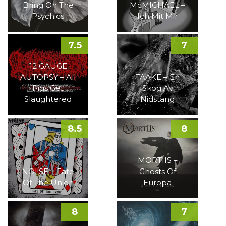
Bring On The
McMICHAEL –
Psychics
Ich Mit Mir
7.5
7
12 GAUGE
AUTOPSY – All
TAAKE – En
Pigs Get
Skog Av
Slaughtered
Nidstang
8.5
8
MORTIIS –
NOI!SE – Fate
Ghosts Of
Of The Union
Europa
8
7