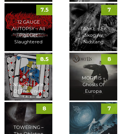
7.5
7
12 GAUGE
AUTOPSY – All
TAAKE – En
Pigs Get
Skog Av
Slaughtered
Nidstang
8.5
8
MORTIIS –
NOI!SE – Fate
Ghosts Of
Of The Union
Europa
8
7
TOWERING –
The Oblation