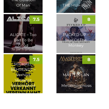
Of Man
THE HU – Hun
7.5
8
ALICATE – Too
FUCKED UP –
Bad To Be
Year Of The
Good
Monkey
7.5
8
MICHAEL
BEHRENDT –
Verhört
MASTERPLAN
Verkannt
–
Vereinnahmt
Metalmorphosis