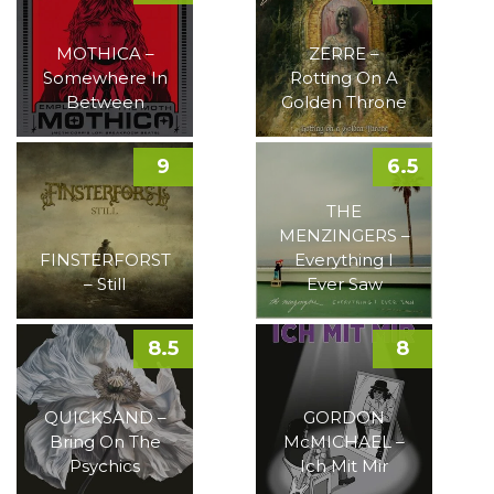
MOTHICA –
ZERRE –
Somewhere In
Rotting On A
Between
Golden Throne
9
6.5
THE
MENZINGERS –
FINSTERFORST
Everything I
– Still
Ever Saw
8.5
8
QUICKSAND –
GORDON
Bring On The
McMICHAEL –
Psychics
Ich Mit Mir