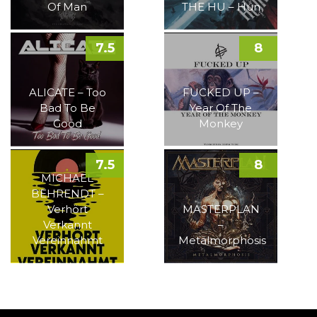
Of Man
THE HU – Hun
7.5
8
ALICATE – Too
FUCKED UP –
Bad To Be
Year Of The
Good
Monkey
7.5
8
MICHAEL
BEHRENDT –
Verhört
MASTERPLAN
Verkannt
–
Vereinnahmt
Metalmorphosis