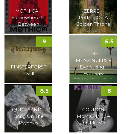
MOTHICA –
ZERRE –
Somewhere In
Rotting On A
Between
Golden Throne
9
6.5
THE
MENZINGERS –
FINSTERFORST
Everything I
– Still
Ever Saw
8.5
8
QUICKSAND –
GORDON
Bring On The
McMICHAEL –
Psychics
Ich Mit Mir