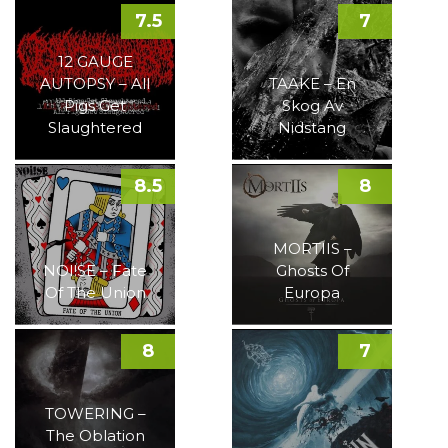
7.5
7
12 GAUGE
AUTOPSY – All
TAAKE – En
Pigs Get
Skog Av
Slaughtered
Nidstang
8.5
8
MORTIIS –
NOI!SE – Fate
Ghosts Of
Of The Union
Europa
8
7
TOWERING –
The Oblation