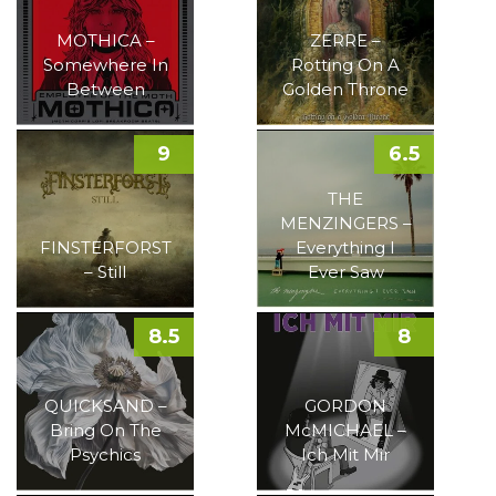
MOTHICA –
ZERRE –
Somewhere In
Rotting On A
Between
Golden Throne
9
6.5
THE
MENZINGERS –
FINSTERFORST
Everything I
– Still
Ever Saw
8.5
8
QUICKSAND –
GORDON
Bring On The
McMICHAEL –
Psychics
Ich Mit Mir