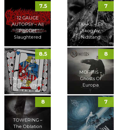
7.5
7
12 GAUGE
AUTOPSY – All
TAAKE – En
Pigs Get
Skog Av
Slaughtered
Nidstang
8.5
8
MORTIIS –
NOI!SE – Fate
Ghosts Of
Of The Union
Europa
8
7
TOWERING –
The Oblation