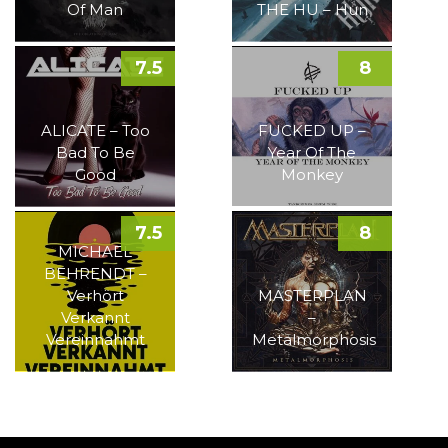
Of Man
THE HU – Hun
7.5
8
ALICATE – Too
FUCKED UP –
Bad To Be
Year Of The
Good
Monkey
7.5
8
MICHAEL
BEHRENDT –
Verhört
MASTERPLAN
Verkannt
–
Vereinnahmt
Metalmorphosis