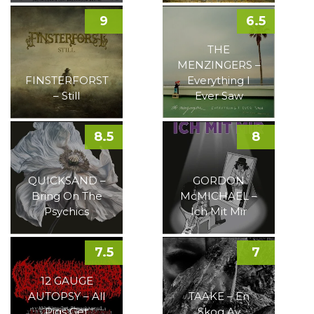
9
6.5
THE
MENZINGERS –
FINSTERFORST
Everything I
– Still
Ever Saw
8.5
8
QUICKSAND –
GORDON
Bring On The
McMICHAEL –
Psychics
Ich Mit Mir
7.5
7
12 GAUGE
AUTOPSY – All
TAAKE – En
Pigs Get
Skog Av