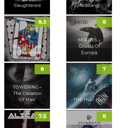
Slaughtered
Nidstang
8.5
8
MORTIIS –
NOI!SE – Fate
Ghosts Of
Of The Union
Europa
8
7
TOWERING –
The Oblation
Of Man
THE HU – Hun
7.5
8