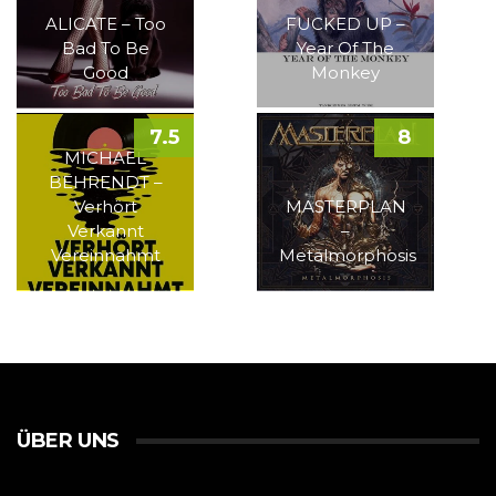
ALICATE – Too
FUCKED UP –
Bad To Be
Year Of The
Good
Monkey
7.5
8
MICHAEL
BEHRENDT –
Verhört
MASTERPLAN
Verkannt
–
Vereinnahmt
Metalmorphosis
ÜBER UNS