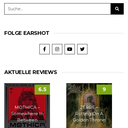
FOLGE EARSHOT
AKTUELLE REVIEWS
6.5
9
MOTHICA –
ZERRE –
Somewhere In
Rotting On A
Between
Golden Throne