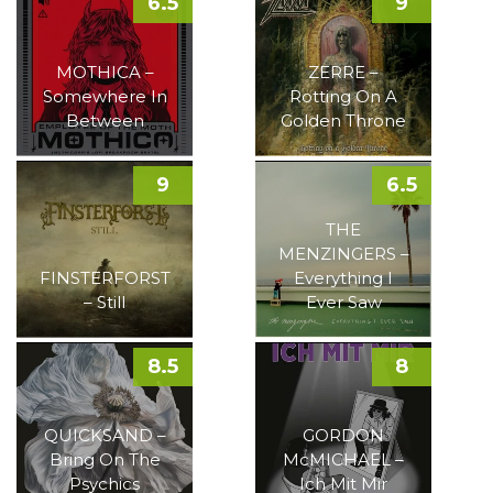
6.5
9
MOTHICA –
ZERRE –
Somewhere In
Rotting On A
Between
Golden Throne
9
6.5
THE
MENZINGERS –
FINSTERFORST
Everything I
– Still
Ever Saw
8.5
8
QUICKSAND –
GORDON
Bring On The
McMICHAEL –
Psychics
Ich Mit Mir