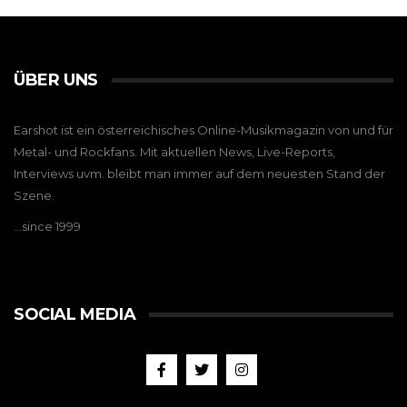
ÜBER UNS
Earshot ist ein österreichisches Online-Musikmagazin von und für
Metal- und Rockfans. Mit aktuellen News, Live-Reports,
Interviews uvm. bleibt man immer auf dem neuesten Stand der
Szene.
…since 1999
SOCIAL MEDIA