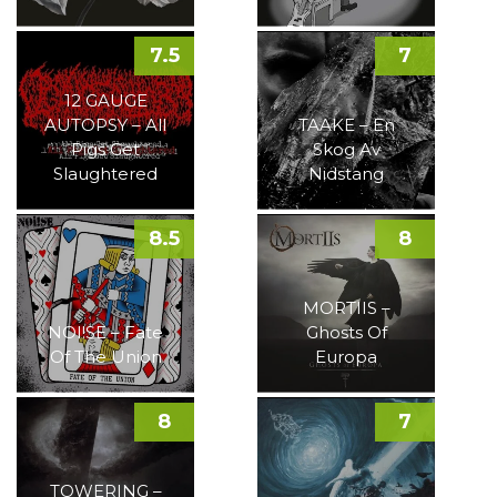
7.5
7
12 GAUGE
AUTOPSY – All
TAAKE – En
Pigs Get
Skog Av
Slaughtered
Nidstang
8.5
8
MORTIIS –
NOI!SE – Fate
Ghosts Of
Of The Union
Europa
8
7
TOWERING –