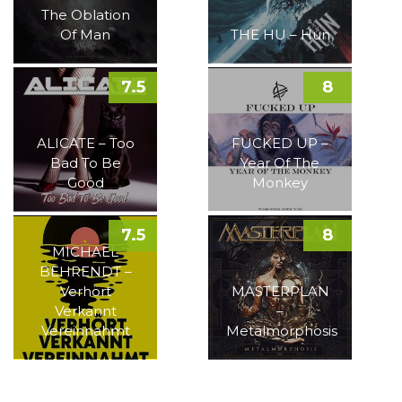
The Oblation
Of Man
THE HU – Hun
7.5
8
ALICATE – Too
FUCKED UP –
Bad To Be
Year Of The
Good
Monkey
7.5
8
MICHAEL
BEHRENDT –
Verhört
MASTERPLAN
Verkannt
–
Vereinnahmt
Metalmorphosis