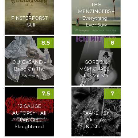
THE
MENZINGERS –
FINSTERFORST
Everything I
– Still
Ever Saw
8.5
8
QUICKSAND –
GORDON
Bring On The
McMICHAEL –
Psychics
Ich Mit Mir
7.5
7
12 GAUGE
AUTOPSY – All
TAAKE – En
Pigs Get
Skog Av
Slaughtered
Nidstang