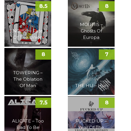
8.5
8
MORTIIS –
NOI!SE – Fate
Ghosts Of
Of The Union
Europa
8
7
TOWERING –
The Oblation
Of Man
THE HU – Hun
7.5
8
ALICATE – Too
FUCKED UP –
Bad To Be
Year Of The