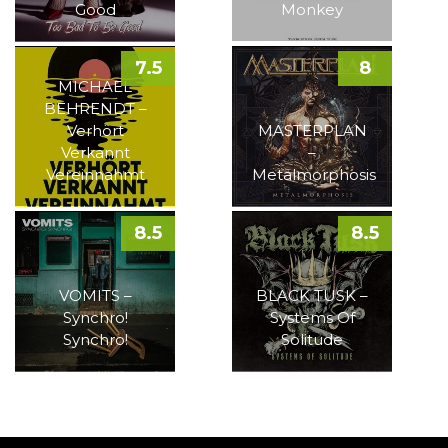
Good
Monkey
7.5
8
MICHAEL
BEHRENDT –
Verhört
MASTERPLAN
Verkannt
–
Vereinnahmt
Metalmorphosis
8.5
8.5
VOMITS –
BLACK TUSK –
Synchro!
Systems Of
Synchro!
Solitude