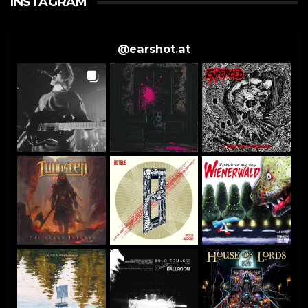
INSTAGRAM
@
earshot.at