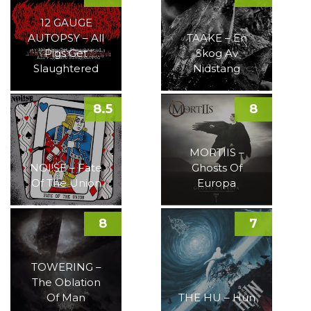
12 GAUGE
AUTOPSY – All
TAAKE – En
Pigs Get
Skog Av
Slaughtered
Nidstang
8.5
8
MORTIIS –
NOI!SE – Fate
Ghosts Of
Of The Union
Europa
8
7
TOWERING –
The Oblation
Of Man
THE HU – Hun