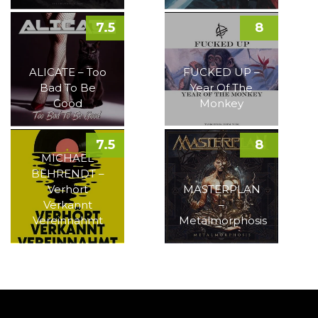
7.5
8
ALICATE – Too
FUCKED UP –
Bad To Be
Year Of The
Good
Monkey
7.5
8
MICHAEL
BEHRENDT –
Verhört
MASTERPLAN
Verkannt
–
Vereinnahmt
Metalmorphosis