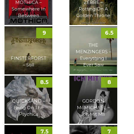
MOTHICA –
ZERRE –
Somewhere In
Rotting On A
Between
Golden Throne
9
6.5
THE
MENZINGERS –
FINSTERFORST
Everything I
– Still
Ever Saw
8.5
8
QUICKSAND –
GORDON
Bring On The
McMICHAEL –
Psychics
Ich Mit Mir
7.5
7