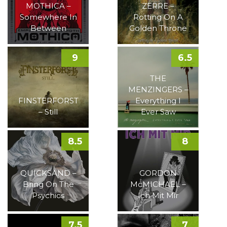
MOTHICA –
ZERRE –
Somewhere In
Rotting On A
Between
Golden Throne
9
6.5
THE
MENZINGERS –
FINSTERFORST
Everything I
– Still
Ever Saw
8.5
8
QUICKSAND –
GORDON
Bring On The
McMICHAEL –
Psychics
Ich Mit Mir
7.5
7