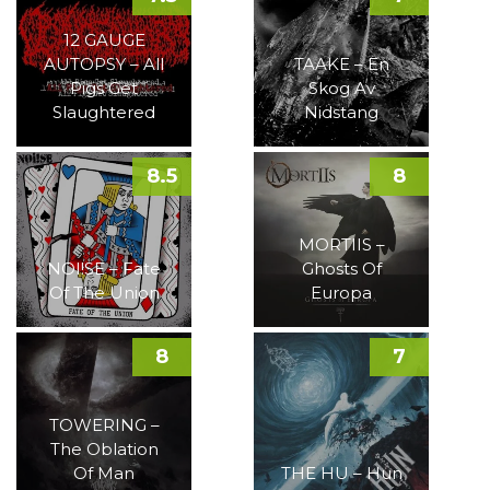
12 GAUGE
AUTOPSY – All
TAAKE – En
Pigs Get
Skog Av
Slaughtered
Nidstang
8.5
8
MORTIIS –
NOI!SE – Fate
Ghosts Of
Of The Union
Europa
8
7
TOWERING –
The Oblation
Of Man
THE HU – Hun