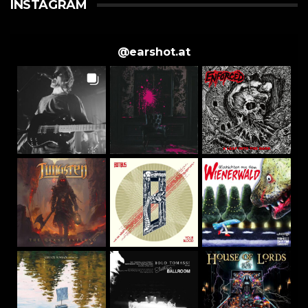
INSTAGRAM
@
earshot.at