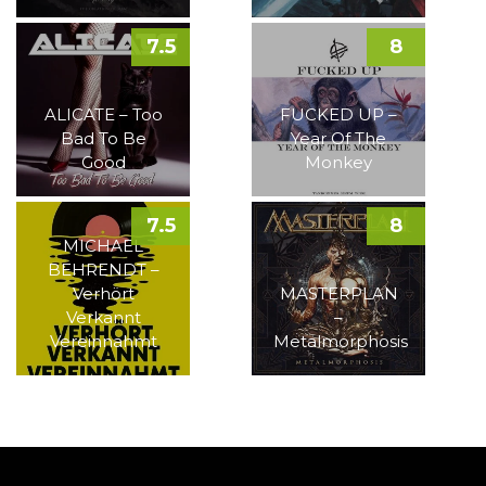
7.5
8
ALICATE – Too
FUCKED UP –
Bad To Be
Year Of The
Good
Monkey
7.5
8
MICHAEL
BEHRENDT –
Verhört
MASTERPLAN
Verkannt
–
Vereinnahmt
Metalmorphosis