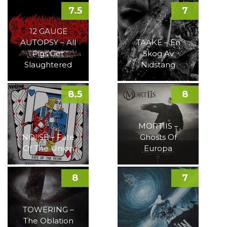
7.5
7
12 GAUGE
AUTOPSY – All
TAAKE – En
Pigs Get
Skog Av
Slaughtered
Nidstang
8.5
8
MORTIIS –
NOI!SE – Fate
Ghosts Of
Of The Union
Europa
8
7
TOWERING –
The Oblation