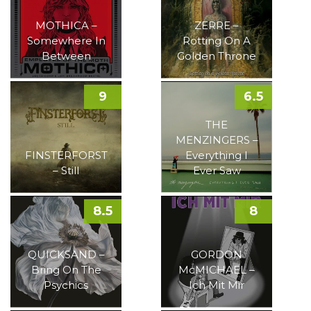
MOTHICA –
ZERRE –
Somewhere In
Rotting On A
Between
Golden Throne
9
6.5
THE
MENZINGERS –
FINSTERFORST
Everything I
– Still
Ever Saw
8.5
8
QUICKSAND –
GORDON
Bring On The
McMICHAEL –
Psychics
Ich Mit Mir