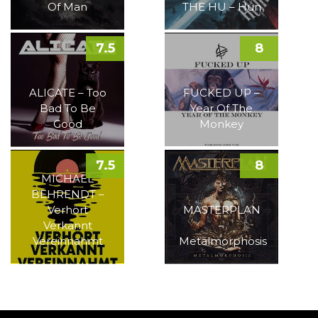
Of Man
THE HU – Hun
7.5
8
ALICATE – Too
FUCKED UP –
Bad To Be
Year Of The
Good
Monkey
7.5
8
MICHAEL
BEHRENDT –
Verhört
MASTERPLAN
Verkannt
–
Vereinnahmt
Metalmorphosis