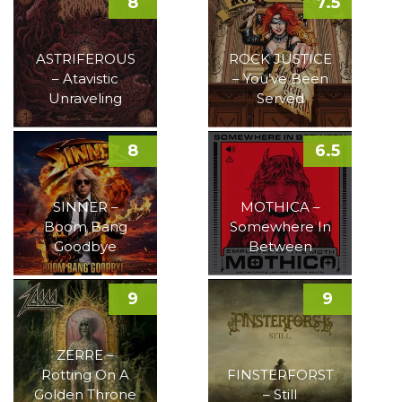
8
7.5
ASTRIFEROUS
ROCK JUSTICE
– Atavistic
– You’ve Been
Unraveling
Served
8
6.5
SINNER –
MOTHICA –
Boom Bang
Somewhere In
Goodbye
Between
9
9
ZERRE –
Rotting On A
FINSTERFORST
Golden Throne
– Still