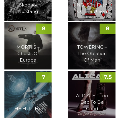
Skog Av
NOI!SE – Fate
Nidstang
Of The Union
8
8
MORTIIS –
TOWERING –
Ghosts Of
The Oblation
Europa
Of Man
7
7.5
ALICATE – Too
Bad To Be
THE HU – Hun
Good