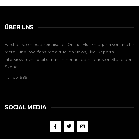
ÜBER UNS
Earshot ist ein österreichisches Online-Musikmagazin von und für
Metal- und Rockfans. Mit aktuellen News, Live-Reports,
Interviews uvm. bleibt man immer auf dem neuesten Stand der
Szene.
…since 1999
SOCIAL MEDIA