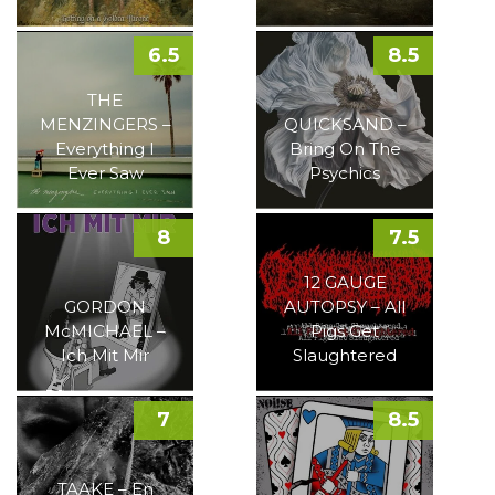
6.5
8.5
THE
MENZINGERS –
QUICKSAND –
Everything I
Bring On The
Ever Saw
Psychics
8
7.5
12 GAUGE
GORDON
AUTOPSY – All
McMICHAEL –
Pigs Get
Ich Mit Mir
Slaughtered
7
8.5
TAAKE – En